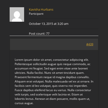
Kavisha Hurbans
Participant
October 13, 2015 at 3:20 am
Post count: 77
#439
Lorem ipsum dolor sit amet, consectetur adipiscing elit.
Pellentesque sollicitudin augue quis neque commodo, ac
accumsan mi feugiat. Sed eget enim vitae ante laoreet
ultricies. Nulla facilisi. Nunc sit amet tincidunt quam.
Praesent fermentum neque id magna dapibus convallis.
Aliquam erat volutpat. Nulla malesuada vel ex ut ornare. In
facilisis sem id leo volutpat, quis viverra nisi imperdiet.
Fusce dapibus eleifend lacus eu varius. Nulla consectetur
velit turpis, sed scelerisque velit lacinia et. Etiam at
lobortis lectus. Aenean at diam posuere, mollis quam ut,
cursus augue.