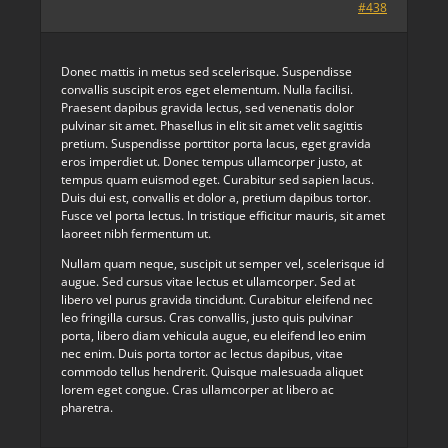
#438
Donec mattis in metus sed scelerisque. Suspendisse
convallis suscipit eros eget elementum. Nulla facilisi.
Praesent dapibus gravida lectus, sed venenatis dolor
pulvinar sit amet. Phasellus in elit sit amet velit sagittis
pretium. Suspendisse porttitor porta lacus, eget gravida
eros imperdiet ut. Donec tempus ullamcorper justo, at
tempus quam euismod eget. Curabitur sed sapien lacus.
Duis dui est, convallis et dolor a, pretium dapibus tortor.
Fusce vel porta lectus. In tristique efficitur mauris, sit amet
laoreet nibh fermentum ut.
Nullam quam neque, suscipit ut semper vel, scelerisque id
augue. Sed cursus vitae lectus et ullamcorper. Sed at
libero vel purus gravida tincidunt. Curabitur eleifend nec
leo fringilla cursus. Cras convallis, justo quis pulvinar
porta, libero diam vehicula augue, eu eleifend leo enim
nec enim. Duis porta tortor ac lectus dapibus, vitae
commodo tellus hendrerit. Quisque malesuada aliquet
lorem eget congue. Cras ullamcorper at libero ac
pharetra.