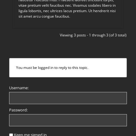
vitae pretium velit faucibus nec. Vivamus sodales libero in
ligula lobortis, nec ultrices lacus pretium. Ut hendrerit nisi
sit amet arcu congue faucibus.
Viewing 3 posts - 1 through 3 (of 3 total)
You must be logged in to reply to this topic.
Username:
Password:
Keep me signed in