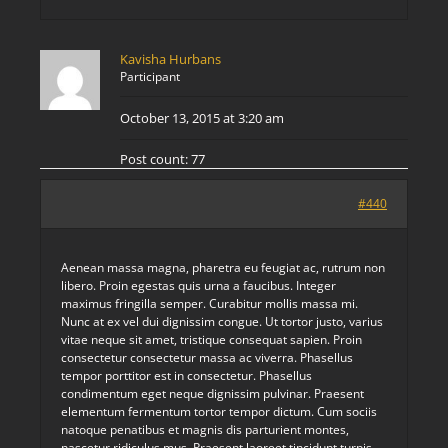
Kavisha Hurbans
Participant
October 13, 2015 at 3:20 am
Post count: 77
#440
Aenean massa magna, pharetra eu feugiat ac, rutrum non
libero. Proin egestas quis urna a faucibus. Integer
maximus fringilla semper. Curabitur mollis massa mi.
Nunc at ex vel dui dignissim congue. Ut tortor justo, varius
vitae neque sit amet, tristique consequat sapien. Proin
consectetur consectetur massa ac viverra. Phasellus
tempor porttitor est in consectetur. Phasellus
condimentum eget neque dignissim pulvinar. Praesent
elementum fermentum tortor tempor dictum. Cum sociis
natoque penatibus et magnis dis parturient montes,
nascetur ridiculus mus. Praesent laoreet tincidunt turpis,