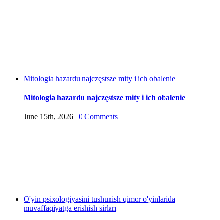
Mitologia hazardu najczęstsze mity i ich obalenie
Mitologia hazardu najczęstsze mity i ich obalenie
June 15th, 2026
|
0 Comments
O'yin psixologiyasini tushunish qimor o'yinlarida
muvaffaqiyatga erishish sirları