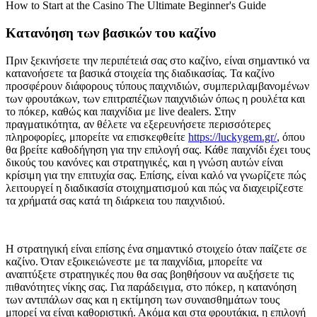
How to Start at the Casino The Ultimate Beginner's Guide
Κατανόηση των βασικών του καζίνο
Πριν ξεκινήσετε την περιπέτειά σας στο καζίνο, είναι σημαντικό να
κατανοήσετε τα βασικά στοιχεία της διαδικασίας. Τα καζίνο
προσφέρουν διάφορους τύπους παιχνιδιών, συμπεριλαμβανομένων
των φρουτάκων, των επιτραπέζιων παιχνιδιών όπως η ρουλέτα και
το πόκερ, καθώς και παιχνίδια με live dealers. Στην
πραγματικότητα, αν θέλετε να εξερευνήσετε περισσότερες
πληροφορίες, μπορείτε να επισκεφθείτε
https://luckygem.gr/
, όπου
θα βρείτε καθοδήγηση για την επιλογή σας. Κάθε παιχνίδι έχει τους
δικούς του κανόνες και στρατηγικές, και η γνώση αυτών είναι
κρίσιμη για την επιτυχία σας. Επίσης, είναι καλό να γνωρίζετε πώς
λειτουργεί η διαδικασία στοιχηματισμού και πώς να διαχειρίζεστε
τα χρήματά σας κατά τη διάρκεια του παιχνιδιού.
Η στρατηγική είναι επίσης ένα σημαντικό στοιχείο όταν παίζετε σε
καζίνο. Όταν εξοικειώνεστε με τα παιχνίδια, μπορείτε να
αναπτύξετε στρατηγικές που θα σας βοηθήσουν να αυξήσετε τις
πιθανότητες νίκης σας. Για παράδειγμα, στο πόκερ, η κατανόηση
των αντιπάλων σας και η εκτίμηση των συναισθημάτων τους
μπορεί να είναι καθοριστική. Ακόμα και στα φρουτάκια, η επιλογή