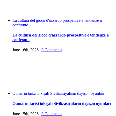
La cultura del gioco d'azzardo prospettive e tendenze a
confronto
La cultura del gioco d'azzardo prospettive e tendenze a
confronto
June 16th, 2026
|
0 Comments
Qumarın tarixi inkişafı Sivilizasiyaların dəyişən oyunları
Qumarın tarixi inkişafı Sivilizasiyaların dəyişən oyunları
June 15th, 2026
|
0 Comments