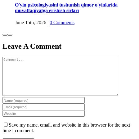
O'yin psixologiyasini tushunish qimor o'yinlarida
muvaffaqiyatga erishish sirları
June 15th, 2026
|
0 Comments
Leave A Comment
Comment
Save my name, email, and website in this browser for the next
time I comment.