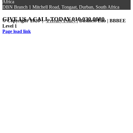
Africa
DBN Branch 1 Mitchell Road, Tongaat, Durban, South Africa
GIVE US A CALL
TODAY 010 030 0080
© Copyright
2026 |
Privacy Policy
| Business Lab | BBBEE
Level 1
Facebook
Instagram
LinkedIn
Page load link