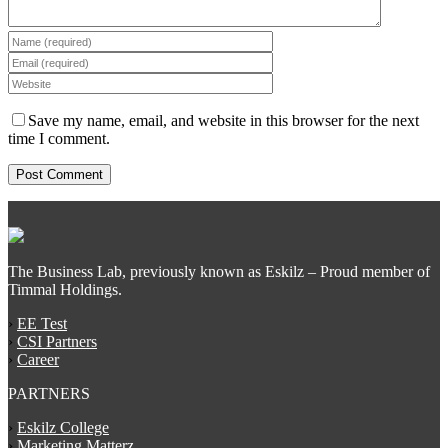
Save my name, email, and website in this browser for the next
time I comment.
The Business Lab, previously known as Eskilz – Proud member of
Timmal Holdings.
›
EE Test
›
CSI Partners
›
Career
PARTNERS
›
Eskilz College
›
Marketing Matterz