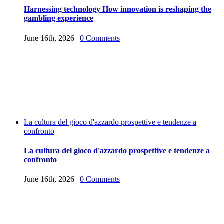
Harnessing technology How innovation is reshaping the
gambling experience
June 16th, 2026
|
0 Comments
La cultura del gioco d'azzardo prospettive e tendenze a
confronto
La cultura del gioco d'azzardo prospettive e tendenze a
confronto
June 16th, 2026
|
0 Comments