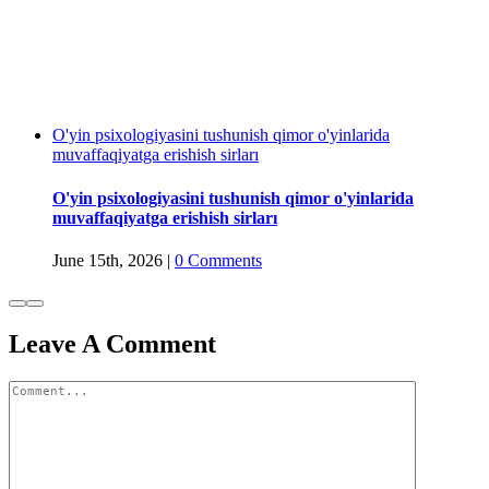
O'yin psixologiyasini tushunish qimor o'yinlarida
muvaffaqiyatga erishish sirları
O'yin psixologiyasini tushunish qimor o'yinlarida
muvaffaqiyatga erishish sirları
June 15th, 2026
|
0 Comments
Leave A Comment
Comment