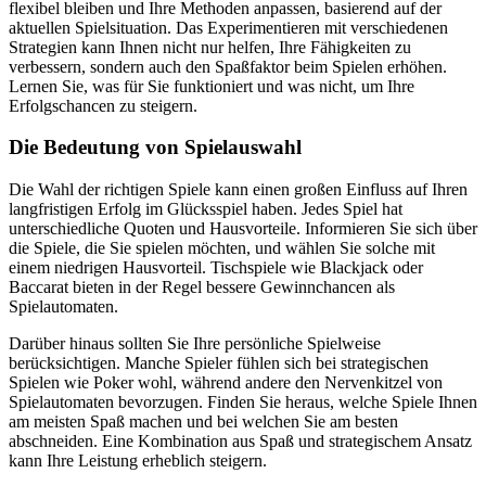
flexibel bleiben und Ihre Methoden anpassen, basierend auf der
aktuellen Spielsituation. Das Experimentieren mit verschiedenen
Strategien kann Ihnen nicht nur helfen, Ihre Fähigkeiten zu
verbessern, sondern auch den Spaßfaktor beim Spielen erhöhen.
Lernen Sie, was für Sie funktioniert und was nicht, um Ihre
Erfolgschancen zu steigern.
Die Bedeutung von Spielauswahl
Die Wahl der richtigen Spiele kann einen großen Einfluss auf Ihren
langfristigen Erfolg im Glücksspiel haben. Jedes Spiel hat
unterschiedliche Quoten und Hausvorteile. Informieren Sie sich über
die Spiele, die Sie spielen möchten, und wählen Sie solche mit
einem niedrigen Hausvorteil. Tischspiele wie Blackjack oder
Baccarat bieten in der Regel bessere Gewinnchancen als
Spielautomaten.
Darüber hinaus sollten Sie Ihre persönliche Spielweise
berücksichtigen. Manche Spieler fühlen sich bei strategischen
Spielen wie Poker wohl, während andere den Nervenkitzel von
Spielautomaten bevorzugen. Finden Sie heraus, welche Spiele Ihnen
am meisten Spaß machen und bei welchen Sie am besten
abschneiden. Eine Kombination aus Spaß und strategischem Ansatz
kann Ihre Leistung erheblich steigern.