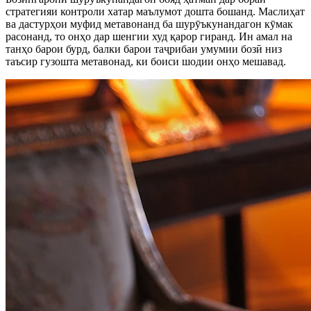
стратегияи контроли хатар маълумот дошта бошанд. Маслиҳат
ва дастурҳои муфид метавонанд ба шурӯъкунандагон кӯмак
расонанд, то онҳо дар шенгии худ қарор гиранд. Ин амал на
танҳо барои бурд, балки барои таҷрибаи умумии бозӣ низ
таъсир гузошта метавонад, ки боиси шодии онҳо мешавад.