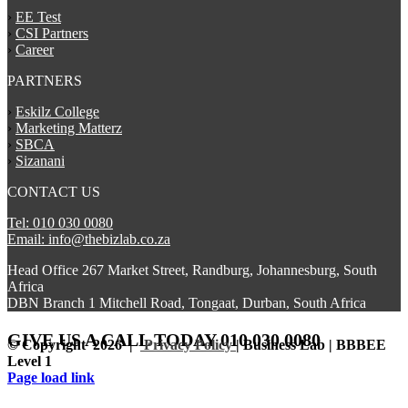
›
EE Test
›
CSI Partners
›
Career
PARTNERS
›
Eskilz College
›
Marketing Matterz
›
SBCA
›
Sizanani
CONTACT US
Tel: 010 030 0080
Email: info@thebizlab.co.za
Head Office 267 Market Street, Randburg, Johannesburg, South
Africa
DBN Branch 1 Mitchell Road, Tongaat, Durban, South Africa
GIVE US A CALL
TODAY 010 030 0080
© Copyright
2026 |
Privacy Policy
| Business Lab | BBBEE
Level 1
Facebook
Instagram
LinkedIn
Page load link