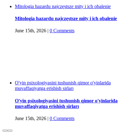
Mitologia hazardu najczęstsze mity i ich obalenie
Mitologia hazardu najczęstsze mity i ich obalenie
June 15th, 2026
|
0 Comments
O'yin psixologiyasini tushunish qimor o'yinlarida
muvaffaqiyatga erishish sirları
O'yin psixologiyasini tushunish qimor o'yinlarida
muvaffaqiyatga erishish sirları
June 15th, 2026
|
0 Comments