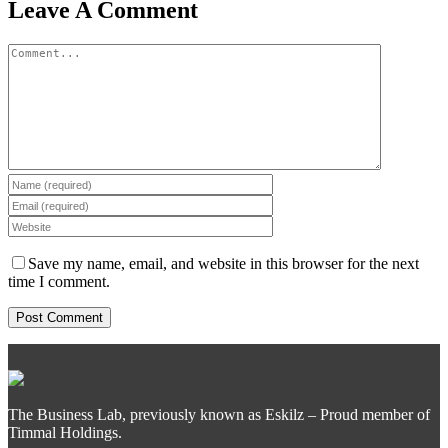
Leave A Comment
Comment
Save my name, email, and website in this browser for the next
time I comment.
The Business Lab, previously known as Eskilz – Proud member of
Timmal Holdings.