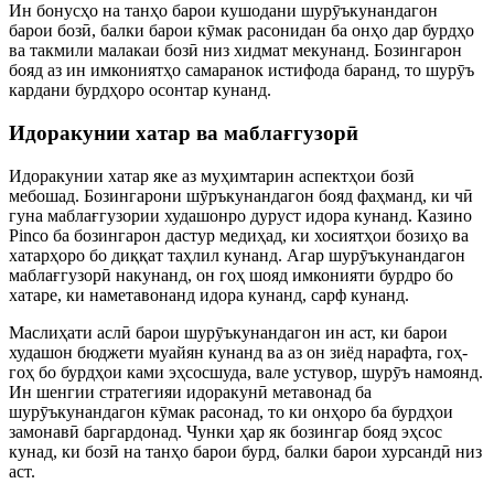
Ин бонусҳо на танҳо барои кушодани шурӯъкунандагон
барои бозӣ, балки барои кӯмак расонидан ба онҳо дар бурдҳо
ва такмили малакаи бозӣ низ хидмат мекунанд. Бозингарон
бояд аз ин имкониятҳо самаранок истифода баранд, то шурӯъ
кардани бурдҳоро осонтар кунанд.
Идоракунии хатар ва маблағгузорӣ
Идоракунии хатар яке аз муҳимтарин аспектҳои бозӣ
мебошад. Бозингарони шӯръкунандагон бояд фаҳманд, ки чӣ
гуна маблағгузории худашонро дуруст идора кунанд. Казино
Pinco ба бозингарон дастур медиҳад, ки хосиятҳои бозиҳо ва
хатарҳоро бо диққат таҳлил кунанд. Агар шурӯъкунандагон
маблағгузорӣ накунанд, он гоҳ шояд имконияти бурдро бо
хатаре, ки наметавонанд идора кунанд, сарф кунанд.
Маслиҳати аслӣ барои шурӯъкунандагон ин аст, ки барои
худашон бюджети муайян кунанд ва аз он зиёд нарафта, гоҳ-
гоҳ бо бурдҳои ками эҳсосшуда, вале устувор, шурӯъ намоянд.
Ин шенгии стратегияи идоракунӣ метавонад ба
шурӯъкунандагон кӯмак расонад, то ки онҳоро ба бурдҳои
замонавӣ баргардонад. Чунки ҳар як бозингар бояд эҳсос
кунад, ки бозӣ на танҳо барои бурд, балки барои хурсандӣ низ
аст.