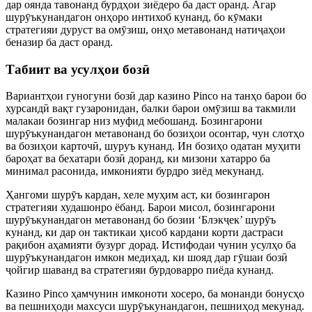
дар оянда тавонанд бурдҳои зиёдеро ба даст оранд. Агар
шурӯъкунандагон онҳоро интихоб кунанд, бо кӯмаки
стратегияи дуруст ва омӯзиш, онҳо метавонанд натиҷаҳои
беназир ба даст оранд.
Табиит ва усулҳои бозӣ
Вариантҳои гуногуни бозӣ дар казино Pinco на танҳо барои бо
хурсандӣ вақт гузаронидан, балки барои омӯзиш ва такмили
малакаи бозингар низ муфид мебошанд. Бозингарони
шурӯъкунандагон метавонанд бо бозиҳои осонтар, чун слотҳо
ва бозиҳои карточӣ, шуруъ кунанд. Ин бозиҳо одатан муҳити
бароҳат ва бехатари бозӣ доранд, ки мизони хатарро ба
минимал расонида, имконияти бурдро зиёд мекунанд.
Ҳангоми шурӯъ кардан, хеле муҳим аст, ки бозингарон
стратегияи худашонро ёбанд. Барои мисол, бозингарони
шурӯъкунандагон метавонанд бо бозии ‘Блэкҷек’ шурӯъ
кунанд, ки дар он тактикаи ҳисоб кардани корти дастраси
рақибон аҳамияти бузург дорад. Истифодаи чунин усулҳо ба
шурӯъкунандагон имкон медиҳад, ки шояд дар гӯшаи бозӣ
ҷойгир шаванд ва стратегияи бурдоварро пиёда кунанд.
Казино Pinco ҳамчунин имконоти хосеро, ба монанди бонусҳо
ва пешниҳоди махсуси шурӯъкунандагон, пешниҳод мекунад.