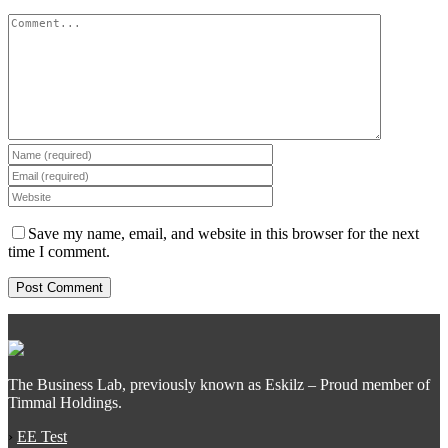
Comment
Save my name, email, and website in this browser for the next
time I comment.
The Business Lab, previously known as Eskilz – Proud member of
Timmal Holdings.
›
EE Test