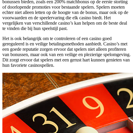
bonussen bieden, zoals een 200% matchbonus op de eerste storting
of doorlopende promoties voor bestaande spelers. Spelers moeten
echter niet alleen letten op de hoogte van de bonus, maar ook op de
voorwaarden en de speelervaring die elk casino biedt. Het
vergelijken van verschillende casino’s kan helpen om de beste deal
te vinden die bij hun speelstijl past.
Het is ook belangrijk om te controleren of een casino goed
gereguleerd is en veilige betalingsmethoden aanbiedt. Casino’s met
een goede reputatie zorgen ervoor dat spelers niet alleen profiteren
van bonussen, maar ook van een veilige en plezierige spelomgeving.
Dit zorgt ervoor dat spelers met een gerust hart kunnen genieten van
hun favoriete casinospellen.