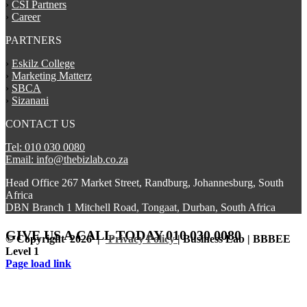
›
CSI Partners
›
Career
PARTNERS
›
Eskilz College
›
Marketing Matterz
›
SBCA
›
Sizanani
CONTACT US
Tel: 010 030 0080
Email: info@thebizlab.co.za
Head Office 267 Market Street, Randburg, Johannesburg, South
Africa
DBN Branch 1 Mitchell Road, Tongaat, Durban, South Africa
GIVE US A CALL
TODAY 010 030 0080
© Copyright
2026 |
Privacy Policy
| Business Lab | BBBEE
Level 1
Facebook
Instagram
LinkedIn
Page load link