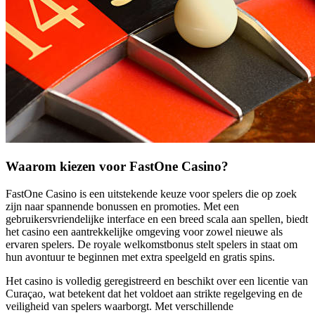
Waarom kiezen voor FastOne Casino?
FastOne Casino is een uitstekende keuze voor spelers die op zoek
zijn naar spannende bonussen en promoties. Met een
gebruikersvriendelijke interface en een breed scala aan spellen, biedt
het casino een aantrekkelijke omgeving voor zowel nieuwe als
ervaren spelers. De royale welkomstbonus stelt spelers in staat om
hun avontuur te beginnen met extra speelgeld en gratis spins.
Het casino is volledig geregistreerd en beschikt over een licentie van
Curaçao, wat betekent dat het voldoet aan strikte regelgeving en de
veiligheid van spelers waarborgt. Met verschillende