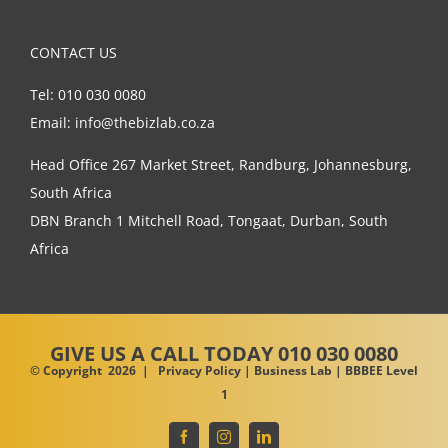
CONTACT US
Tel: 010 030 0080
Email: info@thebizlab.co.za
Head Office 267 Market Street, Randburg, Johannesburg,
South Africa
DBN Branch 1 Mitchell Road, Tongaat, Durban, South
Africa
GIVE US A CALL
TODAY 010 030 0080
© Copyright
2026 |
Privacy Policy
| Business Lab | BBBEE Level
1
Facebook
Instagram
LinkedIn