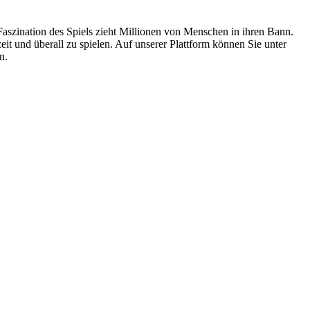
 Faszination des Spiels zieht Millionen von Menschen in ihren Bann.
t und überall zu spielen. Auf unserer Plattform können Sie unter
n.