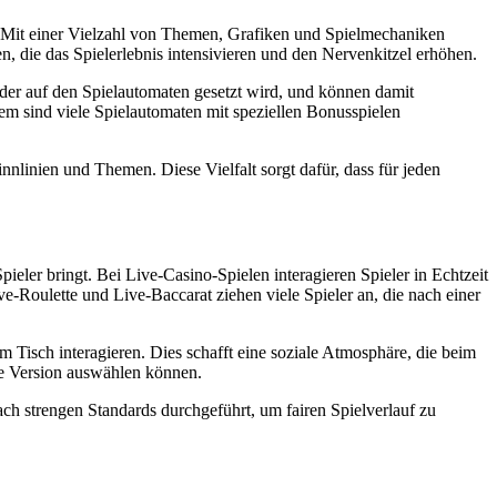
l. Mit einer Vielzahl von Themen, Grafiken und Spielmechaniken
, die das Spielerlebnis intensivieren und den Nervenkitzel erhöhen.
 der auf den Spielautomaten gesetzt wird, und können damit
em sind viele Spielautomaten mit speziellen Bonusspielen
linien und Themen. Diese Vielfalt sorgt dafür, dass für jeden
ieler bringt. Bei Live-Casino-Spielen interagieren Spieler in Echtzeit
e-Roulette und Live-Baccarat ziehen viele Spieler an, die nach einer
m Tisch interagieren. Dies schafft eine soziale Atmosphäre, die beim
nde Version auswählen können.
ach strengen Standards durchgeführt, um fairen Spielverlauf zu