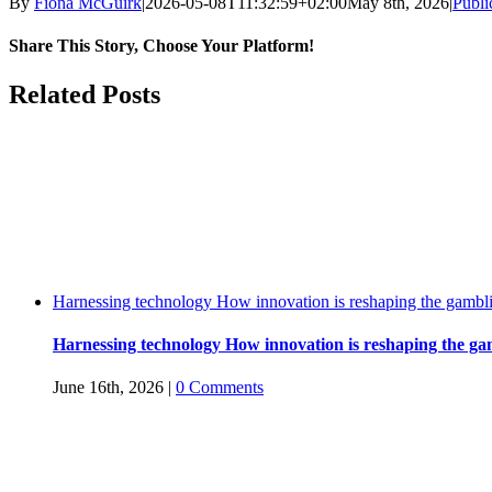
By
Fiona McGuirk
|
2026-05-08T11:32:59+02:00
May 8th, 2026
|
Publi
Share This Story, Choose Your Platform!
Facebook
Twitter
Reddit
LinkedIn
WhatsApp
Tumblr
Pinterest
Vk
Email
Related Posts
Harnessing technology How innovation is reshaping the gambl
Harnessing technology How innovation is reshaping the ga
June 16th, 2026
|
0 Comments