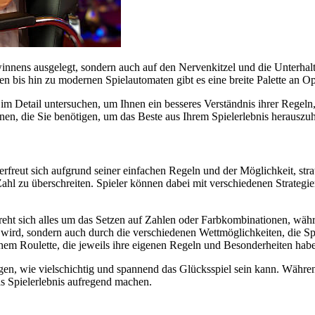
winnens ausgelegt, sondern auch auf den Nervenkitzel und die Unterhalt
len bis hin zu modernen Spielautomaten gibt es eine breite Palette an Op
 im Detail untersuchen, um Ihnen ein besseres Verständnis ihrer Regeln,
onen, die Sie benötigen, um das Beste aus Ihrem Spielerlebnis herauszu
rfreut sich aufgrund seiner einfachen Regeln und der Möglichkeit, strate
ahl zu überschreiten. Spieler können dabei mit verschiedenen Strateg
 dreht sich alles um das Setzen auf Zahlen oder Farbkombinationen, wä
n wird, sondern auch durch die verschiedenen Wettmöglichkeiten, die S
hem Roulette, die jeweils ihre eigenen Regeln und Besonderheiten hab
gen, wie vielschichtig und spannend das Glücksspiel sein kann. Währen
s Spielerlebnis aufregend machen.