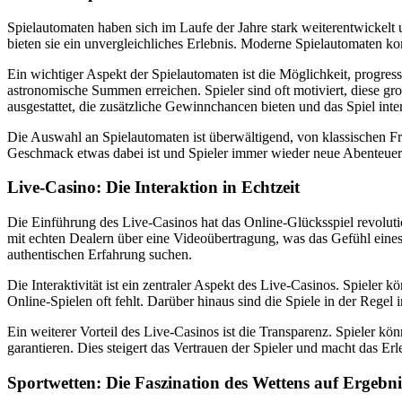
Spielautomaten haben sich im Laufe der Jahre stark weiterentwickelt
bieten sie ein unvergleichliches Erlebnis. Moderne Spielautomaten ko
Ein wichtiger Aspekt der Spielautomaten ist die Möglichkeit, progre
astronomische Summen erreichen. Spieler sind oft motiviert, diese g
ausgestattet, die zusätzliche Gewinnchancen bieten und das Spiel inter
Die Auswahl an Spielautomaten ist überwältigend, von klassischen Fr
Geschmack etwas dabei ist und Spieler immer wieder neue Abenteuer
Live-Casino: Die Interaktion in Echtzeit
Die Einführung des Live-Casinos hat das Online-Glücksspiel revolution
mit echten Dealern über eine Videoübertragung, was das Gefühl eines 
authentischen Erfahrung suchen.
Die Interaktivität ist ein zentraler Aspekt des Live-Casinos. Spieler
Online-Spielen oft fehlt. Darüber hinaus sind die Spiele in der Regel
Ein weiterer Vorteil des Live-Casinos ist die Transparenz. Spieler k
garantieren. Dies steigert das Vertrauen der Spieler und macht das Er
Sportwetten: Die Faszination des Wettens auf Ergebni