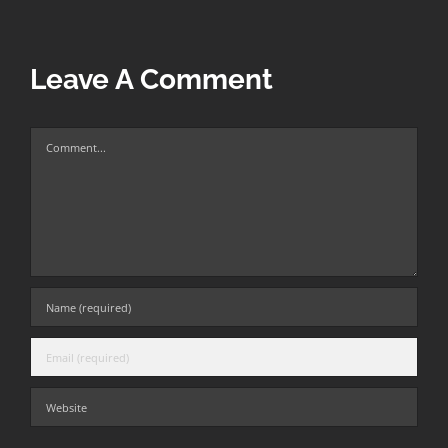
Leave A Comment
Comment