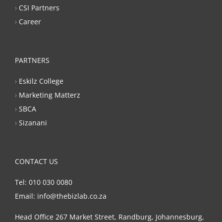
›
CSI Partners
›
Career
PARTNERS
›
Eskilz College
›
Marketing Matterz
›
SBCA
›
Sizanani
CONTACT US
Tel: 010 030 0080
Email: info@thebizlab.co.za
Head Office 267 Market Street, Randburg, Johannesburg,