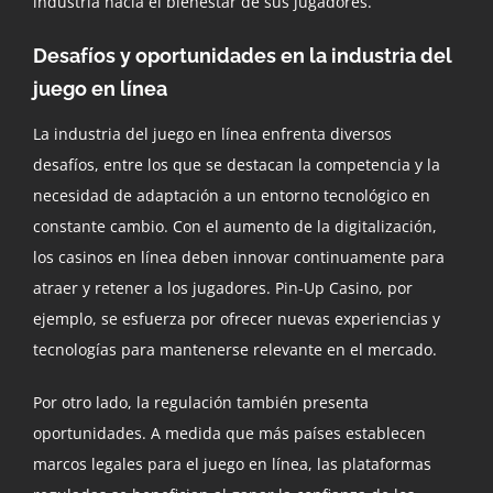
industria hacia el bienestar de sus jugadores.
Desafíos y oportunidades en la industria del
juego en línea
La industria del juego en línea enfrenta diversos
desafíos, entre los que se destacan la competencia y la
necesidad de adaptación a un entorno tecnológico en
constante cambio. Con el aumento de la digitalización,
los casinos en línea deben innovar continuamente para
atraer y retener a los jugadores. Pin-Up Casino, por
ejemplo, se esfuerza por ofrecer nuevas experiencias y
tecnologías para mantenerse relevante en el mercado.
Por otro lado, la regulación también presenta
oportunidades. A medida que más países establecen
marcos legales para el juego en línea, las plataformas