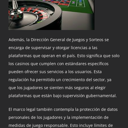
Además, la Dirección General de Juegos y Sorteos se
encarga de supervisar y otorgar licencias a las
plataformas que operan en el país. Esto significa que solo
los casinos que cumplen con estándares específicos
pueden ofrecer sus servicios a los usuarios. Esta
regulación ha permitido un crecimiento del sector, ya
que los jugadores se sienten más seguros al elegir
plataformas que están bajo supervisión gubernamental.
El marco legal también contempla la protección de datos
personales de los jugadores y la implementación de
medidas de juego responsable. Esto incluye límites de