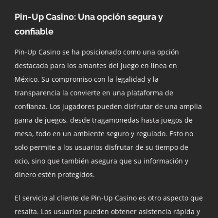
Pin-Up Casino: Una opción segura y
confiable
Pin-Up Casino se ha posicionado como una opción
destacada para los amantes del juego en línea en
México. Su compromiso con la legalidad y la
transparencia la convierte en una plataforma de
confianza. Los jugadores pueden disfrutar de una amplia
gama de juegos, desde tragamonedas hasta juegos de
mesa, todo en un ambiente seguro y regulado. Esto no
solo permite a los usuarios disfrutar de su tiempo de
ocio, sino que también asegura que su información y
dinero estén protegidos.
El servicio al cliente de Pin-Up Casino es otro aspecto que
resalta. Los usuarios pueden obtener asistencia rápida y