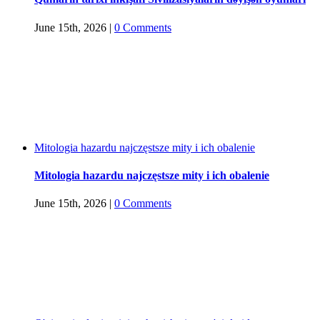
June 15th, 2026
|
0 Comments
Mitologia hazardu najczęstsze mity i ich obalenie
Mitologia hazardu najczęstsze mity i ich obalenie
June 15th, 2026
|
0 Comments