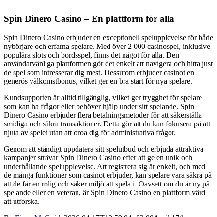
Spin Dinero Casino – En plattform för alla
Spin Dinero Casino erbjuder en exceptionell spelupplevelse för både
nybörjare och erfarna spelare. Med över 2 000 casinospel, inklusive
populära slots och bordsspel, finns det något för alla. Den
användarvänliga plattformen gör det enkelt att navigera och hitta just
de spel som intresserar dig mest. Dessutom erbjuder casinot en
generös välkomstbonus, vilket ger en bra start för nya spelare.
Kundsupporten är alltid tillgänglig, vilket ger trygghet för spelare
som kan ha frågor eller behöver hjälp under sitt spelande. Spin
Dinero Casino erbjuder flera betalningsmetoder för att säkerställa
smidiga och säkra transaktioner. Detta gör att du kan fokusera på att
njuta av spelet utan att oroa dig för administrativa frågor.
Genom att ständigt uppdatera sitt spelutbud och erbjuda attraktiva
kampanjer strävar Spin Dinero Casino efter att ge en unik och
underhållande spelupplevelse. Att registrera sig är enkelt, och med
de många funktioner som casinot erbjuder, kan spelare vara säkra på
att de får en rolig och säker miljö att spela i. Oavsett om du är ny på
spelande eller en veteran, är Spin Dinero Casino en plattform värd
att utforska.