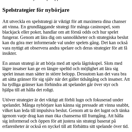
Spelstrategier för nybörjare
Att utveckla en spelstrategi är viktigt för att maximera dina chanser
att vinna. En grundläggande strategi för många casinospel, som
blackjack eller poker, handlar om att förstå odds och hur spelet
fungerar. Genom att lära dig om sannolikheter och strategiska beslut
kan du göra mer informerade val under spelets gång. Det kan också
vara nyttigt att observera andra spelare och deras strategier för att få
insikter.
En annan strategi är att börja med att spela lågriskspel. Slots med
lägre insatser kan ge en längre speltid och möjlighet att lära sig
spelet innan man sätter in större belopp. Dessutom kan det vara bra
att sätta gränser för sig själv när det gäller tidsåtgång och insatser. Att
ha tydliga gränser kan förhindra att spelandet går över styr och
hjälpa till att hålla det roligt.
Utöver strategier är det viktigt att förbli lugn och fokuserad under
spelandet. Många nybörjare kan känna sig pressade att vinna snabbt,
vilket kan leda till impulsiva beslut. Genom att ta det lugnt och tänka
igenom varje drag kan man öka chanserna till framgång. Att hålla
sig informerad och öppen för att justera sin strategi baserat på
erfarenheter är också en nyckel till att förbättra sitt spelande över tid.