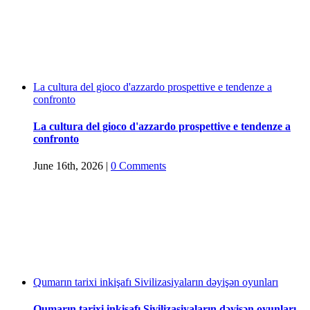
La cultura del gioco d'azzardo prospettive e tendenze a
confronto
La cultura del gioco d'azzardo prospettive e tendenze a
confronto
June 16th, 2026
|
0 Comments
Qumarın tarixi inkişafı Sivilizasiyaların dəyişən oyunları
Qumarın tarixi inkişafı Sivilizasiyaların dəyişən oyunları