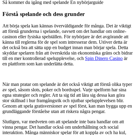
Så kommer du igång med spelande En nybörjarguide
Förstå spelande och dess grunder
Att börja spela kan kännas överväldigande för många. Det är viktigt
att förstå grunderna i spelande, oavsett om det handlar om online-
casinon eller fysiska spelställen. För nybörjare är det avgörande att
känna till reglerna för de spel som intresserar dem. Utöver detta är
det också bra att sätta upp en budget innan man börjar spela. Detta
skyddar spelaren från att överskrida sin ekonomiska gräns och bidrar
till en mer kontrollerad spelupplevelse, och
Spin Dinero Casino
är
en plattform som kan underlätta detta.
När man pratar om spelande är det också viktigt att förstå olika typer
av spel, såsom slots, poker och bordsspel. Varje spelform har sina
egna strategier och regler. Att ta sig tid att lära sig dessa kan göra
stor skillnad i hur framgångsrik och njutbar spelupplevelsen blir.
Genom att spela gratisversioner av spel först, kan man bygga upp en
grundläggande förståelse utan att riskera några pengar.
Slutligen, var medveten om att spelande inte bara handlar om att
vinna pengar. Det handlar också om underhållning och social
interaktion. Många människor spelar för att koppla av och ha kul,