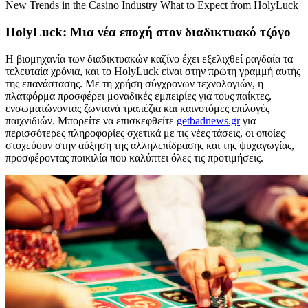
New Trends in the Casino Industry What to Expect from HolyLuck
HolyLuck: Μια νέα εποχή στον διαδικτυακό τζόγο
Η βιομηχανία των διαδικτυακών καζίνο έχει εξελιχθεί ραγδαία τα
τελευταία χρόνια, και το HolyLuck είναι στην πρώτη γραμμή αυτής
της επανάστασης. Με τη χρήση σύγχρονων τεχνολογιών, η
πλατφόρμα προσφέρει μοναδικές εμπειρίες για τους παίκτες,
ενσωματώνοντας ζωντανά τραπέζια και καινοτόμες επιλογές
παιχνιδιών. Μπορείτε να επισκεφθείτε
getbadnews.gr
για
περισσότερες πληροφορίες σχετικά με τις νέες τάσεις, οι οποίες
στοχεύουν στην αύξηση της αλληλεπίδρασης και της ψυχαγωγίας,
προσφέροντας ποικιλία που καλύπτει όλες τις προτιμήσεις.