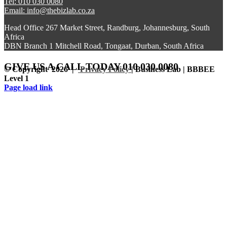
Tel: 010 030 0080
Email: info@thebizlab.co.za
Head Office 267 Market Street, Randburg, Johannesburg, South
Africa
DBN Branch 1 Mitchell Road, Tongaat, Durban, South Africa
GIVE US A CALL
TODAY 010 030 0080
© Copyright
2026 |
Privacy Policy
| Business Lab | BBBEE
Level 1
Facebook
Instagram
LinkedIn
Page load link