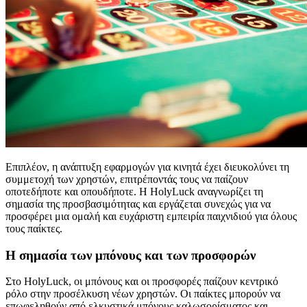
Επιπλέον, η ανάπτυξη εφαρμογών για κινητά έχει διευκολύνει τη
συμμετοχή των χρηστών, επιτρέποντάς τους να παίζουν
οποτεδήποτε και οπουδήποτε. Η HolyLuck αναγνωρίζει τη
σημασία της προσβασιμότητας και εργάζεται συνεχώς για να
προσφέρει μια ομαλή και ευχάριστη εμπειρία παιχνιδιού για όλους
τους παίκτες.
Η σημασία των μπόνους και των προσφορών
Στο HolyLuck, οι μπόνους και οι προσφορές παίζουν κεντρικό
ρόλο στην προσέλκυση νέων χρηστών. Οι παίκτες μπορούν να
επωφεληθούν από ελκυστικά μπόνους καλωσορίσματος και