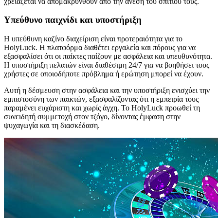
χρειάζεται να απομακρυνθούν από την άνεση του σπιτιού τους.
Υπεύθυνο παιχνίδι και υποστήριξη
Η υπεύθυνη καζίνο διαχείριση είναι προτεραιότητα για το
HolyLuck. Η πλατφόρμα διαθέτει εργαλεία και πόρους για να
εξασφαλίσει ότι οι παίκτες παίζουν με ασφάλεια και υπευθυνότητα.
Η υποστήριξη πελατών είναι διαθέσιμη 24/7 για να βοηθήσει τους
χρήστες σε οποιοδήποτε πρόβλημα ή ερώτηση μπορεί να έχουν.
Αυτή η δέσμευση στην ασφάλεια και την υποστήριξη ενισχύει την
εμπιστοσύνη των παικτών, εξασφαλίζοντας ότι η εμπειρία τους
παραμένει ευχάριστη και χωρίς άγχη. Το HolyLuck προωθεί τη
συνειδητή συμμετοχή στον τζόγο, δίνοντας έμφαση στην
ψυχαγωγία και τη διασκέδαση.