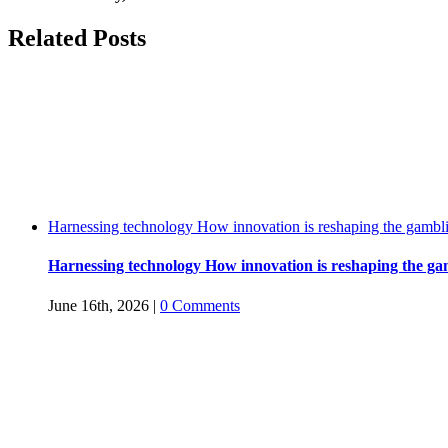
Facebook
Twitter
Reddit
LinkedIn
WhatsApp
Tumblr
Pinterest
Vk
Email
Related Posts
Harnessing technology How innovation is reshaping the gambl
Harnessing technology How innovation is reshaping the ga
June 16th, 2026
|
0 Comments