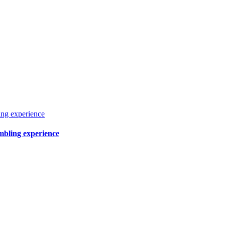
ing experience
mbling experience