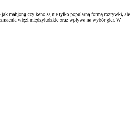
e jak mahjong czy keno są nie tylko popularną formą rozrywki, ale
 wzmacnia więzi międzyludzkie oraz wpływa na wybór gier. W