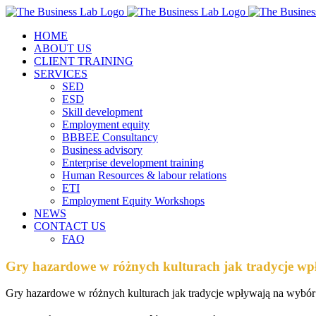
Skip
Facebook
Instagram
LinkedIn
to
HOME
content
ABOUT US
CLIENT TRAINING
SERVICES
SED
ESD
Skill development
Employment equity
BBBEE Consultancy
Business advisory
Enterprise development training
Human Resources & labour relations
ETI
Employment Equity Workshops
NEWS
CONTACT US
FAQ
Gry hazardowe w różnych kulturach jak tradycje wp
Gry hazardowe w różnych kulturach jak tradycje wpływają na wybór 