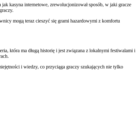
 jak kasyna internetowe, zrewolucjonizował sposób, w jaki gracze
graczy.
ownicy mogą teraz cieszyć się grami hazardowymi z komfortu
ia, która ma długą historię i jest związana z lokalnymi festiwalami i
rach.
ejętności i wiedzy, co przyciąga graczy szukających nie tylko