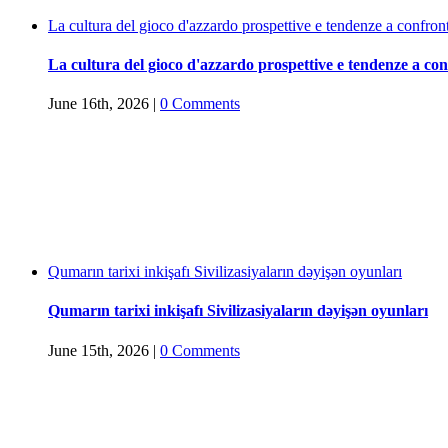
La cultura del gioco d'azzardo prospettive e tendenze a confron
La cultura del gioco d'azzardo prospettive e tendenze a co
June 16th, 2026
|
0 Comments
Qumarın tarixi inkişafı Sivilizasiyaların dəyişən oyunları
Qumarın tarixi inkişafı Sivilizasiyaların dəyişən oyunları
June 15th, 2026
|
0 Comments