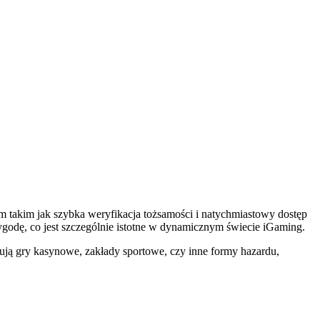
m takim jak szybka weryfikacja tożsamości i natychmiastowy dostęp
godę, co jest szczególnie istotne w dynamicznym świecie iGaming.
ują gry kasynowe, zakłady sportowe, czy inne formy hazardu,