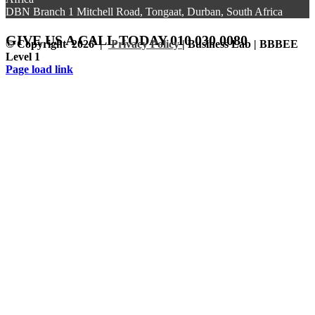
DBN Branch 1 Mitchell Road, Tongaat, Durban, South Africa
GIVE US A CALL
TODAY 010 030 0080
© Copyright
2026 |
Privacy Policy
| Business Lab | BBBEE
Level 1
Facebook
Instagram
LinkedIn
Page load link