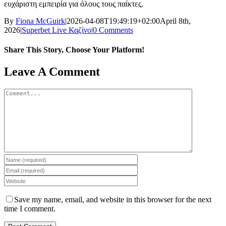
ευχάριστη εμπειρία για όλους τους παίκτες.
By
Fiona McGuirk
|
2026-04-08T19:49:19+02:00
April 8th,
2026
|
Superbet Live Καζίνο
|
0 Comments
Share This Story, Choose Your Platform!
Facebook
Twitter
Reddit
LinkedIn
WhatsApp
Tumblr
Pinterest
Vk
Email
Leave A Comment
Comment
Save my name, email, and website in this browser for the next
time I comment.