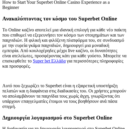
How to Start Your Superbet Online Casino Experience as a
Beginner
Ανακαλύπτοντας τον κόσμο του Superbet Online
Το Online καζίνο αποτελεί μια ιδανική επιλογή για κάθε νέο παίκτη
που επιθυμεί να εξερευνήσει τον κόσμο των στοιχημάτων και των
παιχνιδιών. Η φιλική και φιλόξενη πλατφόρμα του, σε συνδυασμό
με την ευρεία γκάμα παιχνιδιών, δημιουργεί μια μοναδική
εμπειρία. Από κουλοχέρηδες μέχρι live καζίνο, οι δυνατότητες
είναι ατελείωτες, προσφέροντας κάτι για κάθε γούστο. Μπορείτε να
επισκεφθείτε το
Super bet Ελλάδα
για περισσότερες πληροφορίες
και προσφορές.
Αυτό που ξεχωρίζει το Superbet είναι η εξαιρετική υποστήριξη
πελατών και η διαφάνεια στις διαδικασίες του. Οι χρήστες μπορούν
να απολαμβάνουν τα παιχνίδια τους χωρίς άγχη, γνωρίζοντας ότι
υπάρχουν επαγγελματίες έτοιμοι να τους βοηθήσουν ανά πάσα
στιγμή.
Δημιουργία λογαριασμού στο Superbet Online
Η διαδικασία για τη δημιουργία λογαριασμού στο Superbet Online