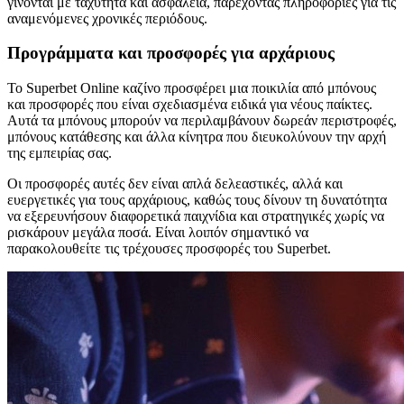
γίνονται με ταχύτητα και ασφάλεια, παρέχοντας πληροφορίες για τις
αναμενόμενες χρονικές περιόδους.
Προγράμματα και προσφορές για αρχάριους
Το Superbet Online καζίνο προσφέρει μια ποικιλία από μπόνους
και προσφορές που είναι σχεδιασμένα ειδικά για νέους παίκτες.
Αυτά τα μπόνους μπορούν να περιλαμβάνουν δωρεάν περιστροφές,
μπόνους κατάθεσης και άλλα κίνητρα που διευκολύνουν την αρχή
της εμπειρίας σας.
Οι προσφορές αυτές δεν είναι απλά δελεαστικές, αλλά και
ευεργετικές για τους αρχάριους, καθώς τους δίνουν τη δυνατότητα
να εξερευνήσουν διαφορετικά παιχνίδια και στρατηγικές χωρίς να
ρισκάρουν μεγάλα ποσά. Είναι λοιπόν σημαντικό να
παρακολουθείτε τις τρέχουσες προσφορές του Superbet.