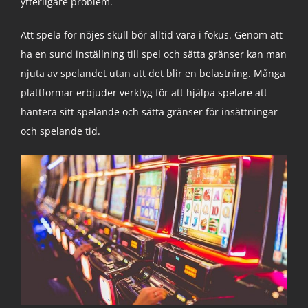
ytterligare problem.
Att spela för nöjes skull bör alltid vara i fokus. Genom att
ha en sund inställning till spel och sätta gränser kan man
njuta av spelandet utan att det blir en belastning. Många
plattformar erbjuder verktyg för att hjälpa spelare att
hantera sitt spelande och sätta gränser för insättningar
och spelande tid.