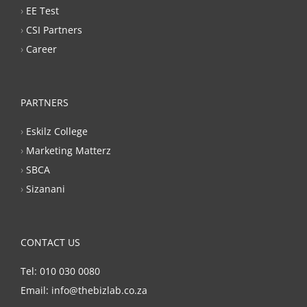
›
EE Test
›
CSI Partners
›
Career
PARTNERS
›
Eskilz College
›
Marketing Matterz
›
SBCA
›
Sizanani
CONTACT US
Tel: 010 030 0080
Email: info@thebizlab.co.za