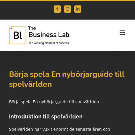
Skip
Facebook
Instagram
LinkedIn
to
content
Börja spela En nybörjarguide till
spelvärlden
Börja spela En nybörjarguide till spelvärlden
Introduktion till spelvärlden
Spelvärlden har vuxit enormt de senaste åren och