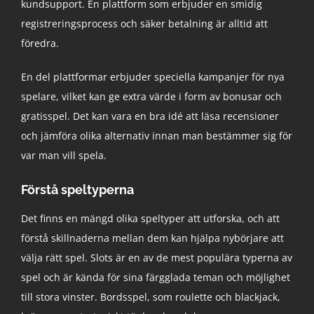
kundsupport. En plattform som erbjuder en smidig
registreringsprocess och säker betalning är alltid att
föredra.
En del plattformar erbjuder speciella kampanjer för nya
spelare, vilket kan ge extra värde i form av bonusar och
gratisspel. Det kan vara en bra idé att läsa recensioner
och jämföra olika alternativ innan man bestämmer sig för
var man vill spela.
Förstå speltyperna
Det finns en mängd olika speltyper att utforska, och att
förstå skillnaderna mellan dem kan hjälpa nybörjare att
välja rätt spel. Slots är en av de mest populära typerna av
spel och är kända för sina färgglada teman och möjlighet
till stora vinster. Bordsspel, som roulette och blackjack,