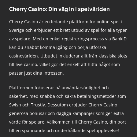
Cherry Casino: Din väg in i spelvärlden
Cherry Casino är en ledande plattform för online-spel i
Sverige och erbjuder ett brett utbud av spel för alla typer
av spelare. Med en enkel registreringsprocess via BankID
kan du snabbt komma igång och börja utforska
casinovärlden. Utbudet inkluderar allt från klassiska slots
till live casino, vilket gör det enkelt att hitta något som
passar just dina intressen.
Plattformen fokuserar på användarvänlighet och
säkerhet, med snabba och säkra betalningsmetoder som
Swish och Trustly. Dessutom erbjuder Cherry Casino
generösa bonusar och dagliga kampanjer som ger extra
värde för spelare. Välkommen till Cherry Casino, din port
till en spännande och underhållande spelupplevelse!