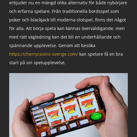
erbjuder nu en mängd olika alternativ för både nybörjare
och erfarna spelare. Från traditionella bordsspel som
poker och blackjack till moderna slotspel, finns det något
för alla. Att börja spela kan kännas överväldigande, men
med rätt vägledning kan det bli en underhållande och
spännande upplevelse. Genom att besöka
https://cherrycasino-sverige.com/
kan spelare få en bra
start på sin spelupplevelse.