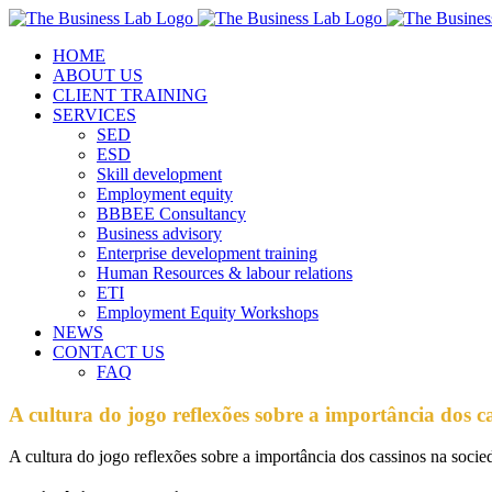
Skip
Facebook
Instagram
LinkedIn
to
HOME
content
ABOUT US
CLIENT TRAINING
SERVICES
SED
ESD
Skill development
Employment equity
BBBEE Consultancy
Business advisory
Enterprise development training
Human Resources & labour relations
ETI
Employment Equity Workshops
NEWS
CONTACT US
FAQ
A cultura do jogo reflexões sobre a importância dos c
A cultura do jogo reflexões sobre a importância dos cassinos na socie