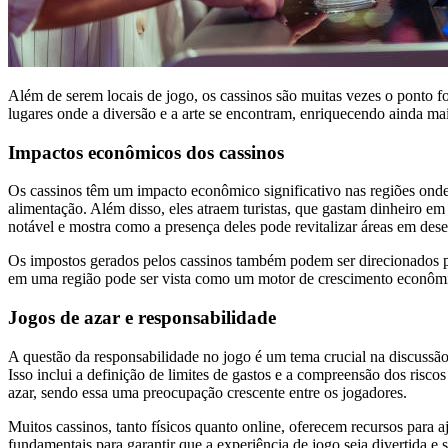
Além de serem locais de jogo, os cassinos são muitas vezes o ponto foc
lugares onde a diversão e a arte se encontram, enriquecendo ainda mai
Impactos econômicos dos cassinos
Os cassinos têm um impacto econômico significativo nas regiões onde e
alimentação. Além disso, eles atraem turistas, que gastam dinheiro em 
notável e mostra como a presença deles pode revitalizar áreas em des
Os impostos gerados pelos cassinos também podem ser direcionados pa
em uma região pode ser vista como um motor de crescimento econômic
Jogos de azar e responsabilidade
A questão da responsabilidade no jogo é um tema crucial na discussão
Isso inclui a definição de limites de gastos e a compreensão dos ris
azar, sendo essa uma preocupação crescente entre os jogadores.
Muitos cassinos, tanto físicos quanto online, oferecem recursos para 
fundamentais para garantir que a experiência de jogo seja divertida e