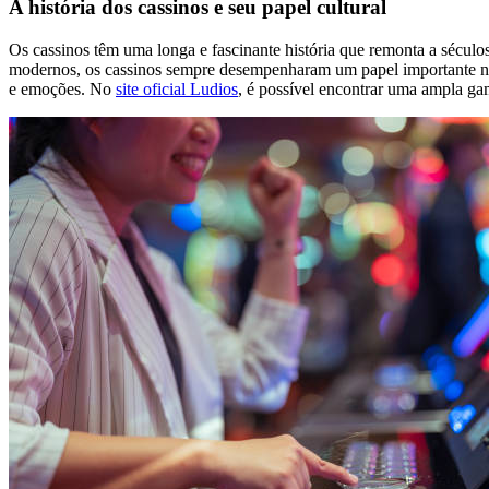
A história dos cassinos e seu papel cultural
Os cassinos têm uma longa e fascinante história que remonta a século
modernos, os cassinos sempre desempenharam um papel importante na c
e emoções. No
site oficial Ludios
, é possível encontrar uma ampla gam