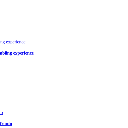
ing experience
mbling experience
to
nfronto