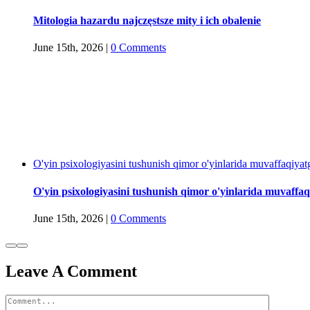
Mitologia hazardu najczęstsze mity i ich obalenie
June 15th, 2026
|
0 Comments
O'yin psixologiyasini tushunish qimor o'yinlarida muvaffaqiyatga
O'yin psixologiyasini tushunish qimor o'yinlarida muvaffaqi
June 15th, 2026
|
0 Comments
Leave A Comment
Comment