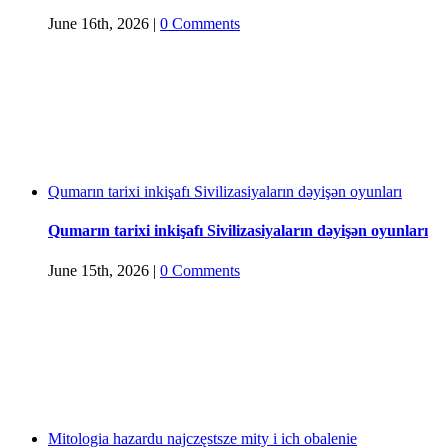
June 16th, 2026
|
0 Comments
Qumarın tarixi inkişafı Sivilizasiyaların dəyişən oyunları
Qumarın tarixi inkişafı Sivilizasiyaların dəyişən oyunları
June 15th, 2026
|
0 Comments
Mitologia hazardu najczęstsze mity i ich obalenie