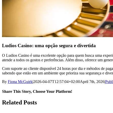
Ludios Casino: uma opção segura e divertida
O Ludios Casino é uma excelente opção para quem busca uma experiênc
atende a todos os gostos e preferências. Além disso, oferece um gen
Com suporte ao cliente disponível 24 horas por dia e métodos de paga
sabendo que estão em um ambiente que prioriza sua segurança e diver
By
Fiona McGuirk
|
2026-04-07T12:57:04+02:00
April 7th, 2026
|
Publ
Share This Story, Choose Your Platform!
Facebook
Twitter
Reddit
LinkedIn
WhatsApp
Tumblr
Pinterest
Vk
Email
Related Posts