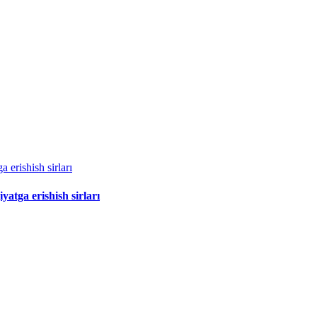
 erishish sirları
yatga erishish sirları