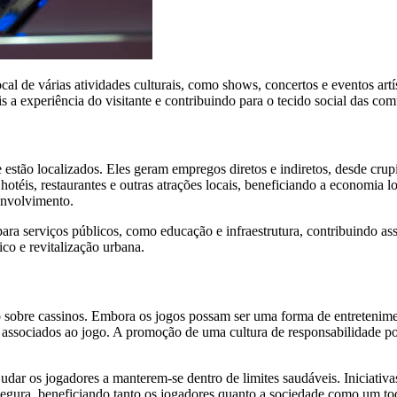
al de várias atividades culturais, como shows, concertos e eventos artís
s a experiência do visitante e contribuindo para o tecido social das co
stão localizados. Eles geram empregos diretos e indiretos, desde crupiê
hotéis, restaurantes e outras atrações locais, beneficiando a economia 
envolvimento.
ra serviços públicos, como educação e infraestrutura, contribuindo ass
o e revitalização urbana.
 sobre cassinos. Embora os jogos possam ser uma forma de entretenimen
cos associados ao jogo. A promoção de uma cultura de responsabilidade p
ajudar os jogadores a manterem-se dentro de limites saudáveis. Iniciati
 segura, beneficiando tanto os jogadores quanto a sociedade como um to