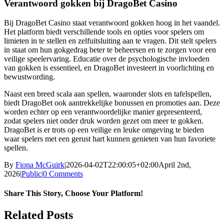
Verantwoord gokken bij DragoBet Casino
Bij DragoBet Casino staat verantwoord gokken hoog in het vaandel.
Het platform biedt verschillende tools en opties voor spelers om
limieten in te stellen en zelfuitsluiting aan te vragen. Dit stelt spelers
in staat om hun gokgedrag beter te beheersen en te zorgen voor een
veilige speelervaring. Educatie over de psychologische invloeden
van gokken is essentieel, en DragoBet investeert in voorlichting en
bewustwording.
Naast een breed scala aan spellen, waaronder slots en tafelspellen,
biedt DragoBet ook aantrekkelijke bonussen en promoties aan. Deze
worden echter op een verantwoordelijke manier gepresenteerd,
zodat spelers niet onder druk worden gezet om meer te gokken.
DragoBet is er trots op een veilige en leuke omgeving te bieden
waar spelers met een gerust hart kunnen genieten van hun favoriete
spellen.
By
Fiona McGuirk
|
2026-04-02T22:00:05+02:00
April 2nd,
2026
|
Public
|
0 Comments
Share This Story, Choose Your Platform!
Facebook
Twitter
Reddit
LinkedIn
WhatsApp
Tumblr
Pinterest
Vk
Email
Related Posts