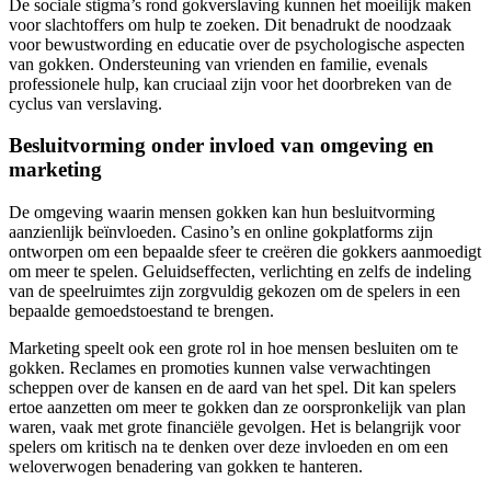
De sociale stigma’s rond gokverslaving kunnen het moeilijk maken
voor slachtoffers om hulp te zoeken. Dit benadrukt de noodzaak
voor bewustwording en educatie over de psychologische aspecten
van gokken. Ondersteuning van vrienden en familie, evenals
professionele hulp, kan cruciaal zijn voor het doorbreken van de
cyclus van verslaving.
Besluitvorming onder invloed van omgeving en
marketing
De omgeving waarin mensen gokken kan hun besluitvorming
aanzienlijk beïnvloeden. Casino’s en online gokplatforms zijn
ontworpen om een bepaalde sfeer te creëren die gokkers aanmoedigt
om meer te spelen. Geluidseffecten, verlichting en zelfs de indeling
van de speelruimtes zijn zorgvuldig gekozen om de spelers in een
bepaalde gemoedstoestand te brengen.
Marketing speelt ook een grote rol in hoe mensen besluiten om te
gokken. Reclames en promoties kunnen valse verwachtingen
scheppen over de kansen en de aard van het spel. Dit kan spelers
ertoe aanzetten om meer te gokken dan ze oorspronkelijk van plan
waren, vaak met grote financiële gevolgen. Het is belangrijk voor
spelers om kritisch na te denken over deze invloeden en om een
weloverwogen benadering van gokken te hanteren.