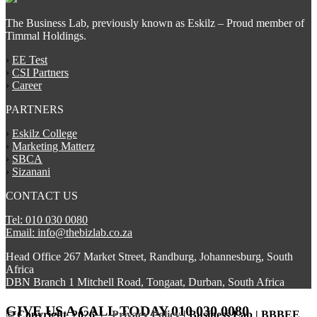
The Business Lab, previously known as Eskilz – Proud member of
Timmal Holdings.
›
EE Test
›
CSI Partners
›
Career
PARTNERS
›
Eskilz College
›
Marketing Matterz
›
SBCA
›
Sizanani
CONTACT US
Tel: 010 030 0080
Email: info@thebizlab.co.za
Head Office 267 Market Street, Randburg, Johannesburg, South
Africa
DBN Branch 1 Mitchell Road, Tongaat, Durban, South Africa
GIVE US A CALL
TODAY 010 030 0080
© Copyright
2026 |
Privacy Policy
| Business Lab | BBBEE