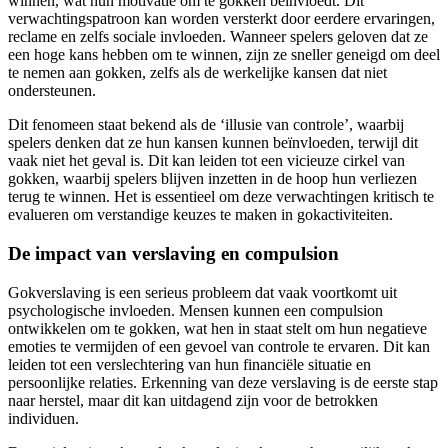
winnen, wat hun motivatie om te gokken beïnvloedt. Dit
verwachtingspatroon kan worden versterkt door eerdere ervaringen,
reclame en zelfs sociale invloeden. Wanneer spelers geloven dat ze
een hoge kans hebben om te winnen, zijn ze sneller geneigd om deel
te nemen aan gokken, zelfs als de werkelijke kansen dat niet
ondersteunen.
Dit fenomeen staat bekend als de ‘illusie van controle’, waarbij
spelers denken dat ze hun kansen kunnen beïnvloeden, terwijl dit
vaak niet het geval is. Dit kan leiden tot een vicieuze cirkel van
gokken, waarbij spelers blijven inzetten in de hoop hun verliezen
terug te winnen. Het is essentieel om deze verwachtingen kritisch te
evalueren om verstandige keuzes te maken in gokactiviteiten.
De impact van verslaving en compulsion
Gokverslaving is een serieus probleem dat vaak voortkomt uit
psychologische invloeden. Mensen kunnen een compulsion
ontwikkelen om te gokken, wat hen in staat stelt om hun negatieve
emoties te vermijden of een gevoel van controle te ervaren. Dit kan
leiden tot een verslechtering van hun financiële situatie en
persoonlijke relaties. Erkenning van deze verslaving is de eerste stap
naar herstel, maar dit kan uitdagend zijn voor de betrokken
individuen.