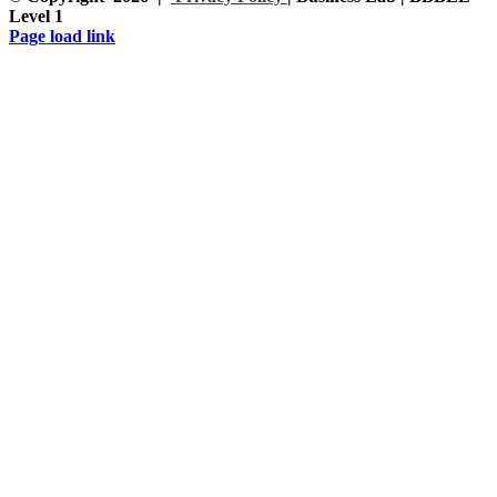
Level 1
Facebook
Instagram
LinkedIn
Page load link