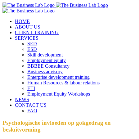
Skip
Facebook
Instagram
LinkedIn
to
content
HOME
ABOUT US
CLIENT TRAINING
SERVICES
SED
ESD
Skill development
Employment equity
BBBEE Consultancy
Business advisory
Enterprise development training
Human Resources & labour relations
ETI
Employment Equity Workshops
NEWS
CONTACT US
FAQ
Psychologische invloeden op gokgedrag en
besluitvorming