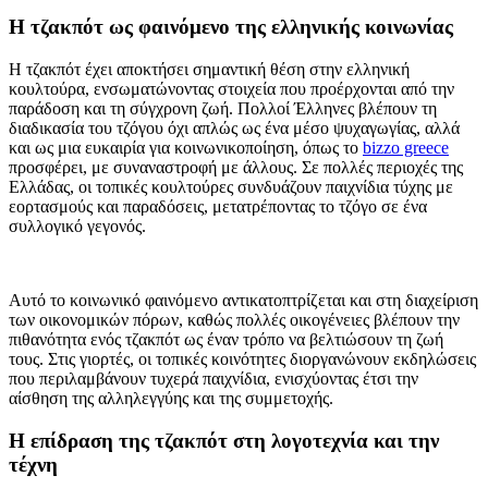
Η τζακπότ ως φαινόμενο της ελληνικής κοινωνίας
Η τζακπότ έχει αποκτήσει σημαντική θέση στην ελληνική
κουλτούρα, ενσωματώνοντας στοιχεία που προέρχονται από την
παράδοση και τη σύγχρονη ζωή. Πολλοί Έλληνες βλέπουν τη
διαδικασία του τζόγου όχι απλώς ως ένα μέσο ψυχαγωγίας, αλλά
και ως μια ευκαιρία για κοινωνικοποίηση, όπως το
bizzo greece
προσφέρει, με συναναστροφή με άλλους. Σε πολλές περιοχές της
Ελλάδας, οι τοπικές κουλτούρες συνδυάζουν παιχνίδια τύχης με
εορτασμούς και παραδόσεις, μετατρέποντας το τζόγο σε ένα
συλλογικό γεγονός.
Αυτό το κοινωνικό φαινόμενο αντικατοπτρίζεται και στη διαχείριση
των οικονομικών πόρων, καθώς πολλές οικογένειες βλέπουν την
πιθανότητα ενός τζακπότ ως έναν τρόπο να βελτιώσουν τη ζωή
τους. Στις γιορτές, οι τοπικές κοινότητες διοργανώνουν εκδηλώσεις
που περιλαμβάνουν τυχερά παιχνίδια, ενισχύοντας έτσι την
αίσθηση της αλληλεγγύης και της συμμετοχής.
Η επίδραση της τζακπότ στη λογοτεχνία και την
τέχνη