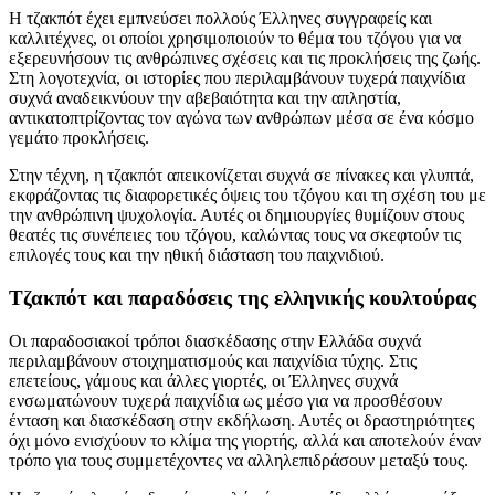
Η τζακπότ έχει εμπνεύσει πολλούς Έλληνες συγγραφείς και
καλλιτέχνες, οι οποίοι χρησιμοποιούν το θέμα του τζόγου για να
εξερευνήσουν τις ανθρώπινες σχέσεις και τις προκλήσεις της ζωής.
Στη λογοτεχνία, οι ιστορίες που περιλαμβάνουν τυχερά παιχνίδια
συχνά αναδεικνύουν την αβεβαιότητα και την απληστία,
αντικατοπτρίζοντας τον αγώνα των ανθρώπων μέσα σε ένα κόσμο
γεμάτο προκλήσεις.
Στην τέχνη, η τζακπότ απεικονίζεται συχνά σε πίνακες και γλυπτά,
εκφράζοντας τις διαφορετικές όψεις του τζόγου και τη σχέση του με
την ανθρώπινη ψυχολογία. Αυτές οι δημιουργίες θυμίζουν στους
θεατές τις συνέπειες του τζόγου, καλώντας τους να σκεφτούν τις
επιλογές τους και την ηθική διάσταση του παιχνιδιού.
Τζακπότ και παραδόσεις της ελληνικής κουλτούρας
Οι παραδοσιακοί τρόποι διασκέδασης στην Ελλάδα συχνά
περιλαμβάνουν στοιχηματισμούς και παιχνίδια τύχης. Στις
επετείους, γάμους και άλλες γιορτές, οι Έλληνες συχνά
ενσωματώνουν τυχερά παιχνίδια ως μέσο για να προσθέσουν
ένταση και διασκέδαση στην εκδήλωση. Αυτές οι δραστηριότητες
όχι μόνο ενισχύουν το κλίμα της γιορτής, αλλά και αποτελούν έναν
τρόπο για τους συμμετέχοντες να αλληλεπιδράσουν μεταξύ τους.