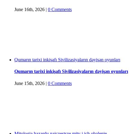
June 16th, 2026
|
0 Comments
Qumarın tarixi inkişafı Sivilizasiyaların dəyişən oyunları
Qumarın tarixi inkişafı Sivilizasiyaların dəyişən oyunları
June 15th, 2026
|
0 Comments
Mitologia hazardu najczęstsze mity i ich obalenie