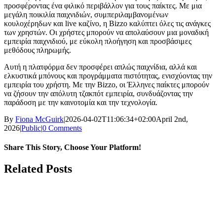
προσφέροντας ένα φιλικό περιβάλλον για τους παίκτες. Με μια
μεγάλη ποικιλία παιχνιδιών, συμπεριλαμβανομένων
κουλοχέρηδων και live καζίνο, η Bizzo καλύπτει όλες τις ανάγκες
των χρηστών. Οι χρήστες μπορούν να απολαύσουν μια μοναδική
εμπειρία παιχνιδιού, με εύκολη πλοήγηση και προσβάσιμες
μεθόδους πληρωμής.
Αυτή η πλατφόρμα δεν προσφέρει απλώς παιχνίδια, αλλά και
ελκυστικά μπόνους και προγράμματα πιστότητας, ενισχύοντας την
εμπειρία του χρήστη. Με την Bizzo, οι Έλληνες παίκτες μπορούν
να ζήσουν την απόλυτη τζακπότ εμπειρία, συνδυάζοντας την
παράδοση με την καινοτομία και την τεχνολογία.
By
Fiona McGuirk
|
2026-04-02T11:06:34+02:00
April 2nd,
2026
|
Public
|
0 Comments
Share This Story, Choose Your Platform!
Facebook
Twitter
Reddit
LinkedIn
WhatsApp
Tumblr
Pinterest
Vk
Email
Related Posts