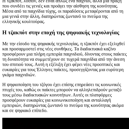
Η τζακπότ, λοιπόν, δεν είναι απλώς ένα παιχνίδι, αλλά μια πράξη
που συνδέει τις γενιές και προάγει την αίσθηση της κοινότητας.
Μέσα από τα παιχνίδια τύχης, οι παραδόσεις μεταφέρονται από τη
μια γενιά στην άλλη, διατηρώντας ζωντανό το πνεύμα της
ελληνικής κουλτούρας.
Η τζακπότ στην εποχή της ψηφιακής τεχνολογίας
Με την είσοδο της ψηφιακής τεχνολογίας, η τζακπότ έχει εξελιχθεί
και προσαρμοστεί στις νέες συνθήκες. Τα διαδικτυακά καζίνο
προσφέρουν μια πλήρη εμπειρία παιχνιδιού, δίνοντας στους παίκτες
τη δυνατότητα να συμμετέχουν σε τυχερά παιχνίδια από την άνεση
του σπιτιού τους. Αυτή η εξέλιξη έχει φέρει νέες προοπτικές και
ευκαιρίες για τους Έλληνες παίκτες, προσεγγίζοντας μια ευρύτερη
γκάμα παιχνιδιών.
Η ψηφιοποίηση του τζόγου έχει επίσης επηρεάσει τις κοινωνικές
πτυχές του, καθώς οι παίκτες μπορούν να αλληλεπιδρούν μεταξύ
τους μέσω διαδικτυακών κοινοτήτων. Αυτές οι πλατφόρμες
προσφέρουν ευκαιρίες για κοινωνικοποίηση και ανταλλαγή
εμπειριών, διατηρώντας ζωντανό το πνεύμα της κοινότητας ακόμα
και σε ψηφιακό επίπεδο.