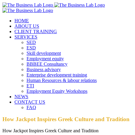
Skip
Facebook
Instagram
LinkedIn
to
content
HOME
ABOUT US
CLIENT TRAINING
SERVICES
SED
ESD
Skill development
Employment equity
BBBEE Consultancy
Business advisory
Enterprise development training
Human Resources & labour relations
ETI
Employment Equity Workshops
NEWS
CONTACT US
FAQ
How Jackpot Inspires Greek Culture and Tradition
How Jackpot Inspires Greek Culture and Tradition