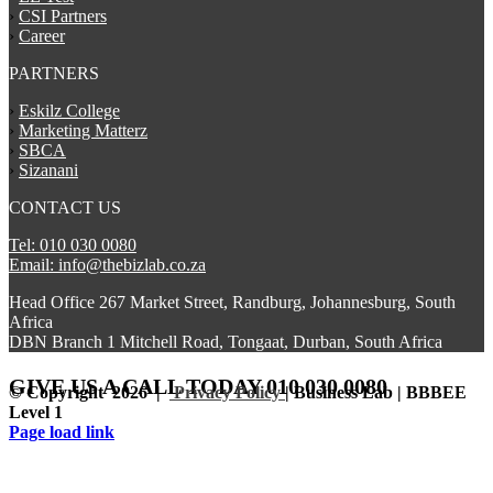
›
CSI Partners
›
Career
PARTNERS
›
Eskilz College
›
Marketing Matterz
›
SBCA
›
Sizanani
CONTACT US
Tel: 010 030 0080
Email: info@thebizlab.co.za
Head Office 267 Market Street, Randburg, Johannesburg, South
Africa
DBN Branch 1 Mitchell Road, Tongaat, Durban, South Africa
GIVE US A CALL
TODAY 010 030 0080
© Copyright
2026 |
Privacy Policy
| Business Lab | BBBEE
Level 1
Facebook
Instagram
LinkedIn
Page load link