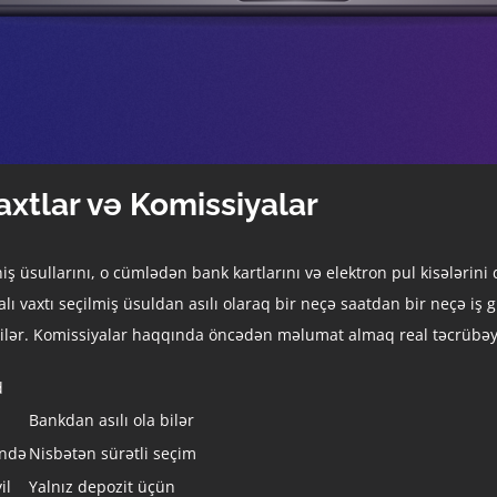
Vaxtlar və Komissiyalar
iş üsullarını, o cümlədən bank kartlarını və elektron pul kisələrini
alı vaxtı seçilmiş üsuldan asılı olaraq bir neçə saatdan bir neçə iş 
 bilər. Komissiyalar haqqında öncədən məlumat almaq real təcrübəyə
d
Bankdan asılı ola bilər
ində
Nisbətən sürətli seçim
il
Yalnız depozit üçün