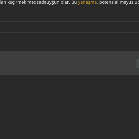
aqdan keçirmək məqsədəuyğun olar. Bu
yanaşma
, potensial məyuslu