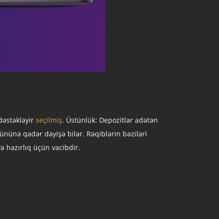
 dəstəkləyir
seçilmiş
. Üstünlük: Depozitlər adətən
gününə qədər dəyişə bilər. Rəqiblərin bəziləri
 hazırlıq üçün vacibdir.