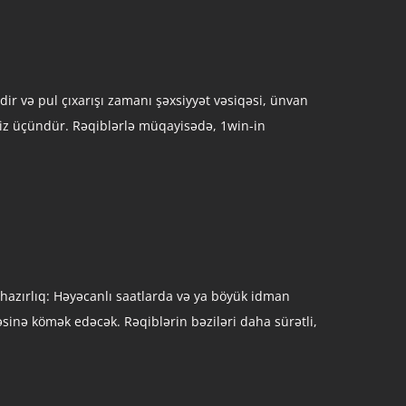
dir və pul çıxarışı zamanı şəxsiyyət vəsiqəsi, ünvan
yiniz üçündür. Rəqiblərlə müqayisədə, 1win-in
 hazırlıq: Həyəcanlı saatlarda və ya böyük idman
sinə kömək edəcək. Rəqiblərin bəziləri daha sürətli,