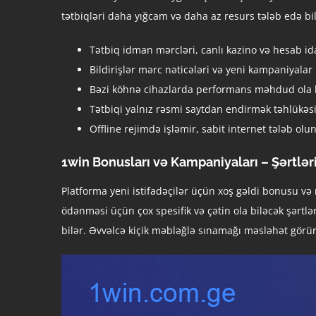
tətbiqləri daha yığcam və daha az resurs tələb edə bil
Tətbiq idman mərcləri, canlı kazino və hesab ida
Bildirişlər mərc nəticələri və yeni kampaniyala
Bəzi köhnə cihazlarda performans məhdud ola b
Tətbiqi yalnız rəsmi saytdan endirmək təhlükəsi
Offline rejimdə işləmir, sabit internet tələb olu
1win Bonusları və Kampaniyaları – Şərtlə
Platforma yeni istifadəçilər üçün xoş gəldi bonusu v
ödənməsi üçün çox spesifik və çətin ola biləcək şərtlər
bilər. Əvvəlcə kiçik məbləğlə sınamağı məsləhət görü