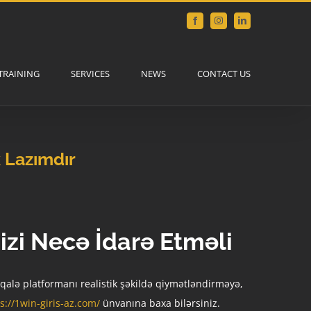
Facebook
Instagram
LinkedIn
 TRAINING
SERVICES
NEWS
CONTACT US
 Lazımdır
izi Necə İdarə Etməli
qalə platformanı realistik şəkildə qiymətləndirməyə,
s://1win-giris-az.com/
ünvanına baxa bilərsiniz.