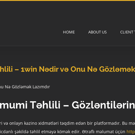
HOME
ABOUT US
CLIENT
lili – 1win Nədir və Onu Nə Gözləmək
Onu Nə Gözləmək Lazımdır
umi Təhlili – Gözləntilərin
i və onlayn kazino xidmətləri təqdim edən bir platformadır. Bu mə
vicdanlı şəkildə təhlil etməyə kömək edir. Ətraflı məlumat üçün
http