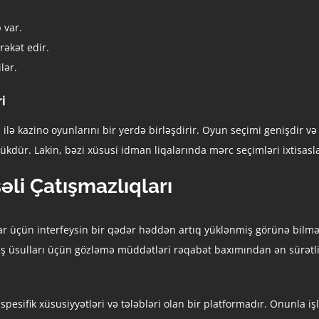
 var.
əkət edir.
lər.
i
 ilə kazino oyunlarını bir yerdə birləşdirir. Oyun seçimi genişdir və
ükdür. Lakin, bəzi xüsusi idman liqalarında mərc seçimləri ixtisasl
əli Çatışmazlıqları
lar üçün interfeysin bir qədər həddən artıq yüklənmiş görünə bilmə
ış üsulları üçün gözləmə müddətləri rəqabət baxımından ən sürətli d
spesifik xüsusiyyətləri və tələbləri olan bir platformadır. Onunla 