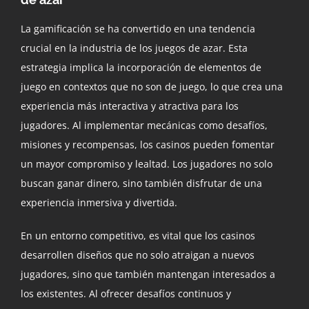
La gamificación se ha convertido en una tendencia
crucial en la industria de los juegos de azar. Esta
estrategia implica la incorporación de elementos de
juego en contextos que no son de juego, lo que crea una
experiencia más interactiva y atractiva para los
jugadores. Al implementar mecánicas como desafíos,
misiones y recompensas, los casinos pueden fomentar
un mayor compromiso y lealtad. Los jugadores no solo
buscan ganar dinero, sino también disfrutar de una
experiencia inmersiva y divertida.
En un entorno competitivo, es vital que los casinos
desarrollen diseños que no solo atraigan a nuevos
jugadores, sino que también mantengan interesados a
los existentes. Al ofrecer desafíos continuos y