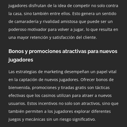
jugadores disfrutan de la idea de competir no solo contra
la casa, sino también entre ellos. Esto genera un sentido
de camaradería y rivalidad amistosa que puede ser un
poderoso motivador para volver a jugar, lo que resulta en
una mayor retención y satisfacción del cliente.
Bonos y promociones atractivas para nuevos
jugadores
Las estrategias de marketing desempeñan un papel vital
en la captación de nuevos jugadores. Ofrecer bonos de
bienvenida, promociones y tiradas gratis son tácticas
efectivas que los casinos utilizan para atraer a nuevos
usuarios. Estos incentivos no solo son atractivos, sino que
también permiten a los jugadores explorar diferentes
juegos y mecánicas sin un riesgo significativo.