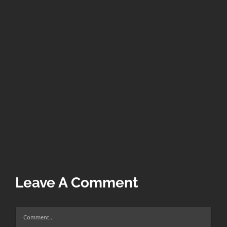
Leave A Comment
Comment