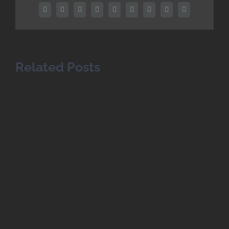
Facebook
Twitter
Reddit
LinkedIn
WhatsApp
Tumblr
Pinterest
Vk
Email
Related Posts