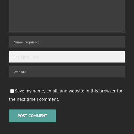
Save my name, email, and website in this browser for
the next time I comment.