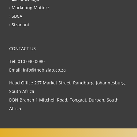
›
Marketing Matterz
›
SBCA
›
Sizanani
CONTACT US
Tel: 010 030 0080
Email: info@thebizlab.co.za
Head Office 267 Market Street, Randburg, Johannesburg,
South Africa
DBN Branch 1 Mitchell Road, Tongaat, Durban, South
Africa