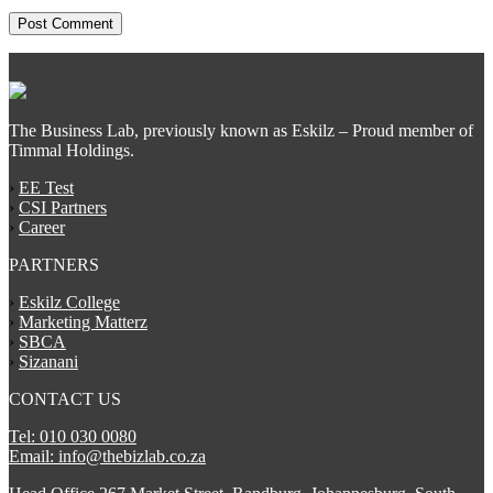
The Business Lab, previously known as Eskilz – Proud member of
Timmal Holdings.
›
EE Test
›
CSI Partners
›
Career
PARTNERS
›
Eskilz College
›
Marketing Matterz
›
SBCA
›
Sizanani
CONTACT US
Tel: 010 030 0080
Email: info@thebizlab.co.za