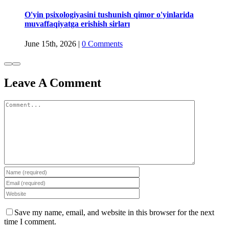
O'yin psixologiyasini tushunish qimor o'yinlarida
muvaffaqiyatga erishish sirları
June 15th, 2026
|
0 Comments
Leave A Comment
Comment
Save my name, email, and website in this browser for the next
time I comment.