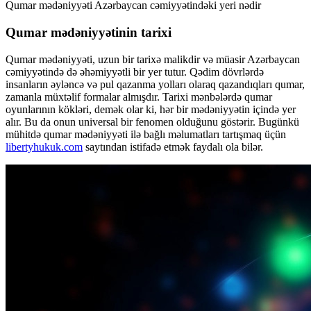
Qumar mədəniyyəti Azərbaycan cəmiyyətindəki yeri nədir
Qumar mədəniyyətinin tarixi
Qumar mədəniyyəti, uzun bir tarixə malikdir və müasir Azərbaycan
cəmiyyətində də əhəmiyyətli bir yer tutur. Qədim dövrlərdə
insanların əyləncə və pul qazanma yolları olaraq qazandıqları qumar,
zamanla müxtəlif formalar almışdır. Tarixi mənbələrdə qumar
oyunlarının kökləri, demək olar ki, hər bir mədəniyyətin içində yer
alır. Bu da onun universal bir fenomen olduğunu göstərir. Bugünkü
mühitdə qumar mədəniyyəti ilə bağlı məlumatları tartışmaq üçün
libertyhukuk.com
saytından istifadə etmək faydalı ola bilər.