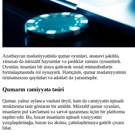
Azərbaycan mədəniyyətində qumar oyunları, ənənəvi şəkildə,
xüsusən də müxtəlif bayramlar və şənliklər zamanı oynanılırdı.
Oyunlar, insanları bir araya gətirərək sosial münasibətlərin
formalaşmasında rol oynayırdı. Həmçinin, qumar mədəniyyətinin
özünəməxsus qaydaları və adətləri də yaranmışdır.
Qumarın cəmiyyətə təsiri
Qumar, yalnız əyləncə vasitəsi deyil, həm də cəmiyyətin iqtisadi
strukturuna təsir göstərən bir amildir. Müxtəlif qumar oyunları,
insanların pul xərcləməsi və sərvət qazanması üçün bir platforma
təqdim edir. Bu, bəzən insanların iqtisadi vəziyyətini
yaxşılaşdırmağa, bəzən isə əksinə, çətinləşdirməyə gətirib çıxara
bilər.