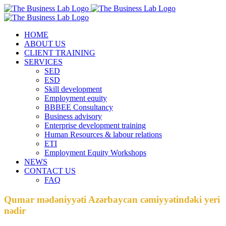
Skip
Facebook
Instagram
LinkedIn
to
content
HOME
ABOUT US
CLIENT TRAINING
SERVICES
SED
ESD
Skill development
Employment equity
BBBEE Consultancy
Business advisory
Enterprise development training
Human Resources & labour relations
ETI
Employment Equity Workshops
NEWS
CONTACT US
FAQ
Qumar mədəniyyəti Azərbaycan cəmiyyətindəki yeri
nədir