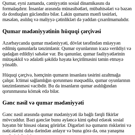
Qumar, eyni zamanda, cəmiyyətin sosial dinamikasını da
formalaşdırır. İnsanlar arasında münasibətləri, mübahisələri və bəzən
də dostluqları gücləndirə bilər. Lakin qumarın mənfi təsirləri,
məsələn, asılılıq və maliyyə çətinlikləri də yaddan çıxarılmamalıdır.
Qumar mədəniyyətinin hüquqi çərçivəsi
Azərbaycanda qumar mədəniyyəti, dövlət tərəfindən müəyyən
edilmiş qanunlarla tənzimlənir. Qumar oyunlarının icazə verildiyi və
qadağan edildiyi sahələr var. Bu qanunlar, qumar fəaliyyətlərinin
mütəşəkkil və ədalətli şəkildə həyata keçirilməsini təmin etməyə
yönəlib.
Hüquqi çərçivə, həmçinin qumarın insanlara təsirini azaltmağa
çalışır. İctimai sağlamlığın qorunması məqsədilə, qumar oyunlarının
tənzimlənməsi vacibdir. Bu da insanların qumar asılılığından
qorunmasına kömək edə bilər.
Gənc nəsil və qumar mədəniyyəti
Gənc nəsil arasında qumar mədəniyyəti ilə bağlı fərqli fikirlər
mövcuddur. Bəzi gənclər bunu əyləncə kimi qəbul edərək sosial
həyatın bir hissəsi olaraq görürlər. Digərləri isə qumarın risklərini və
nəticələrini daha dərindən anlayır və buna görə də, ona yanaşma