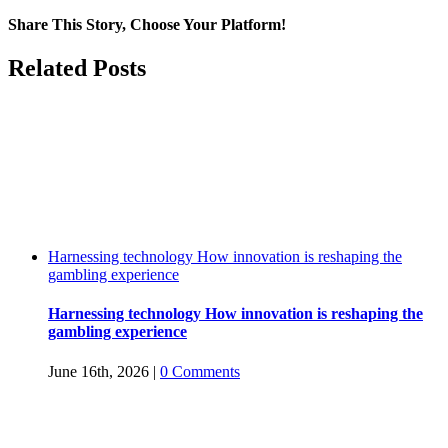
Share This Story, Choose Your Platform!
Facebook
Twitter
Reddit
LinkedIn
WhatsApp
Tumblr
Pinterest
Vk
Email
Related Posts
Harnessing technology How innovation is reshaping the
gambling experience
Harnessing technology How innovation is reshaping the
gambling experience
June 16th, 2026
|
0 Comments