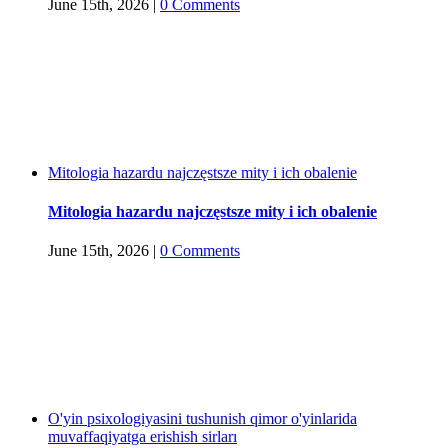
June 15th, 2026
|
0 Comments
Mitologia hazardu najczęstsze mity i ich obalenie
Mitologia hazardu najczęstsze mity i ich obalenie
June 15th, 2026
|
0 Comments
O'yin psixologiyasini tushunish qimor o'yinlarida
muvaffaqiyatga erishish sirları