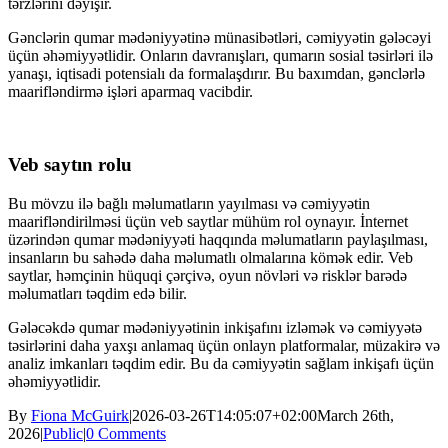
tərzlərini dəyişir.
Gənclərin qumar mədəniyyətinə münasibətləri, cəmiyyətin gələcəyi
üçün əhəmiyyətlidir. Onların davranışları, qumarın sosial təsirləri ilə
yanaşı, iqtisadi potensialı da formalaşdırır. Bu baxımdan, gənclərlə
maarifləndirmə işləri aparmaq vacibdir.
Veb saytın rolu
Bu mövzu ilə bağlı məlumatların yayılması və cəmiyyətin
maarifləndirilməsi üçün veb saytlar mühüm rol oynayır. İnternet
üzərindən qumar mədəniyyəti haqqında məlumatların paylaşılması,
insanların bu sahədə daha məlumatlı olmalarına kömək edir. Veb
saytlar, həmçinin hüquqi çərçivə, oyun növləri və risklər barədə
məlumatları təqdim edə bilir.
Gələcəkdə qumar mədəniyyətinin inkişafını izləmək və cəmiyyətə
təsirlərini daha yaxşı anlamaq üçün onlayn platformalar, müzakirə və
analiz imkanları təqdim edir. Bu da cəmiyyətin sağlam inkişafı üçün
əhəmiyyətlidir.
By
Fiona McGuirk
|
2026-03-26T14:05:07+02:00
March 26th,
2026
|
Public
|
0 Comments