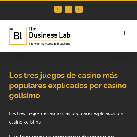
Skip
Facebook
Instagram
LinkedIn
to
content
Los tres juegos de casino más
populares explicados por casino
golisimo
Los tres juegos de casino más populares explicados por
casino golisimo
Las tragaperras: emoción y diversión en