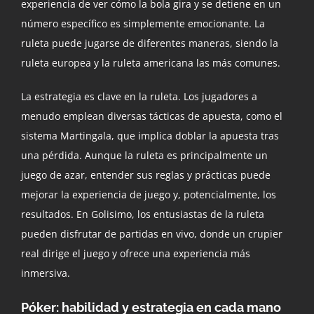
experiencia de ver cómo la bola gira y se detiene en un
número específico es simplemente emocionante. La
ruleta puede jugarse de diferentes maneras, siendo la
ruleta europea y la ruleta americana las más comunes.
La estrategia es clave en la ruleta. Los jugadores a
menudo emplean diversas tácticas de apuesta, como el
sistema Martingala, que implica doblar la apuesta tras
una pérdida. Aunque la ruleta es principalmente un
juego de azar, entender sus reglas y prácticas puede
mejorar la experiencia de juego y, potencialmente, los
resultados. En Golisimo, los entusiastas de la ruleta
pueden disfrutar de partidas en vivo, donde un crupier
real dirige el juego y ofrece una experiencia más
inmersiva.
Póker: habilidad y estrategia en cada mano