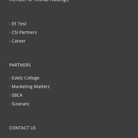
›
EE Test
›
CSI Partners
›
Career
PARTNERS
›
Eskilz College
›
Marketing Matterz
›
SBCA
›
Sizanani
CONTACT US