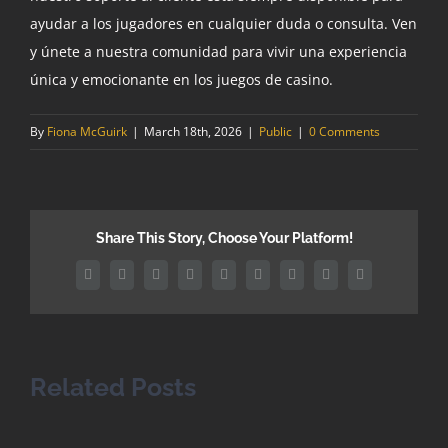
ayudar a los jugadores en cualquier duda o consulta. Ven
y únete a nuestra comunidad para vivir una experiencia
única y emocionante en los juegos de casino.
By
Fiona McGuirk
|
March 18th, 2026
|
Public
|
0 Comments
Share This Story, Choose Your Platform!
Facebook
Twitter
Reddit
LinkedIn
WhatsApp
Tumblr
Pinterest
Vk
Email
Related Posts