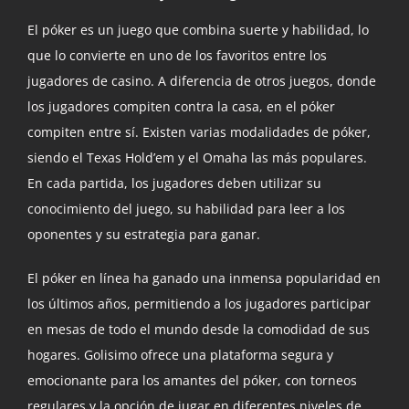
El póker es un juego que combina suerte y habilidad, lo
que lo convierte en uno de los favoritos entre los
jugadores de casino. A diferencia de otros juegos, donde
los jugadores compiten contra la casa, en el póker
compiten entre sí. Existen varias modalidades de póker,
siendo el Texas Hold’em y el Omaha las más populares.
En cada partida, los jugadores deben utilizar su
conocimiento del juego, su habilidad para leer a los
oponentes y su estrategia para ganar.
El póker en línea ha ganado una inmensa popularidad en
los últimos años, permitiendo a los jugadores participar
en mesas de todo el mundo desde la comodidad de sus
hogares. Golisimo ofrece una plataforma segura y
emocionante para los amantes del póker, con torneos
regulares y la opción de jugar en diferentes niveles de