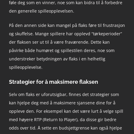
føle deg som en vinner, noe som kan bidra til å forbedre
den generelle spilleopplevelsen.
På den annen side kan mangel på flaks føre til frustrasjon
og skuffelse. Mange spillere har opplevd “tørkeperioder”
der flaksen ser ut til å være fraværende. Dette kan
påvirke både humøret og spillestilen deres, noe som
understreker betydningen av flaks i en helhetlig
spilleopplevelse.
Strategier for å maksimere flaksen
Selv om flaks er uforutsigbar, finnes det strategier som
kan hjelpe deg med å maksimere sjansene dine for å
oppleve den. For eksempel kan det være lurt å velge spill
med høyere RTP (Return to Player), da disse gir bedre
odds over tid. Å sette en budsjettgrense kan også hjelpe