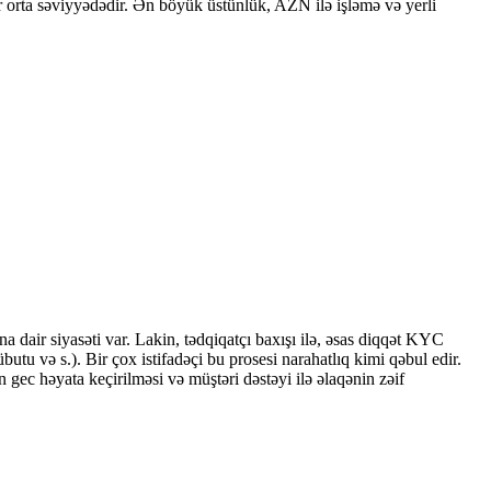
r orta səviyyədədir. Ən böyük üstünlük, AZN ilə işləmə və yerli
dair siyasəti var. Lakin, tədqiqatçı baxışı ilə, əsas diqqət KYC
utu və s.). Bir çox istifadəçi bu prosesi narahatlıq kimi qəbul edir.
 gec həyata keçirilməsi və müştəri dəstəyi ilə əlaqənin zəif