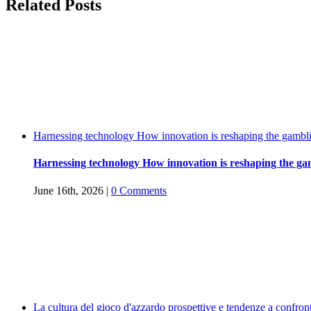
Facebook
Twitter
Reddit
LinkedIn
WhatsApp
Tumblr
Pinterest
Vk
Email
Related Posts
Harnessing technology How innovation is reshaping the gambl
Harnessing technology How innovation is reshaping the ga
June 16th, 2026
|
0 Comments
La cultura del gioco d'azzardo prospettive e tendenze a confron