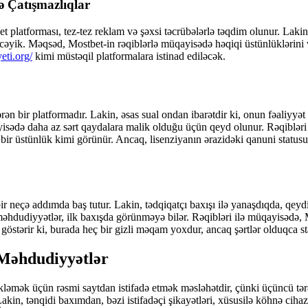
ə Çatışmazlıqlar
latforması, tez-tez reklam və şəxsi təcrübələrlə təqdim olunur. Lakin, 
 edəcəyik. Məqsəd, Mostbet-in rəqiblərlə müqayisədə həqiqi üstünlüklərini 
eti.org/
kimi müstəqil platformalara istinad ediləcək.
?
n bir platformadır. Lakin, əsas sual ondan ibarətdir ki, onun fəaliyyət
üqayisədə daha az sərt qaydalara malik olduğu üçün qeyd olunur. Rəqiblə
 bir üstünlük kimi görünür. Ancaq, lisenziyanın ərazidəki qanuni statusu
ir neçə addımda baş tutur. Lakin, tədqiqatçı baxışı ilə yanaşdıqda, qeydi
məhdudiyyətlər, ilk baxışda görünməyə bilər. Rəqibləri ilə müqayisədə, Mo
göstərir ki, burada heç bir gizli məqam yoxdur, ancaq şərtlər olduqca sta
 Məhdudiyyətlər
ükləmək üçün rəsmi saytdan istifadə etmək məsləhətdir, çünki üçüncü tər
akin, tənqidi baxımdan, bəzi istifadəçi şikayətləri, xüsusilə köhnə cihaz