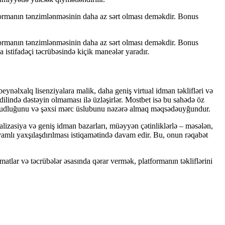
tformanın tənzimlənməsinin daha az sərt olması deməkdir. Bonus
tformanın tənzimlənməsinin daha az sərt olması deməkdir. Bonus
 istifadəçi təcrübəsində kiçik maneələr yaradır.
nəlxalq lisenziyalara malik, daha geniş virtual idman təklifləri və
ilində dəstəyin olmaması ilə üzləşirlər. Mostbet isə bu sahədə öz
 mövcudluğunu və şəxsi mərc üslubunu nəzərə almaq məqsədəuyğundur.
alizasiya və geniş idman bazarları, müəyyən çətinliklərlə – məsələn,
davamlı yaxşılaşdırılması istiqamətində davam edir. Bu, onun rəqabət
atlar və təcrübələr əsasında qərar vermək, platformanın təkliflərini