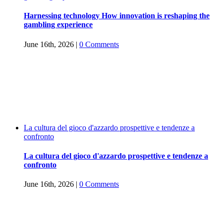
Harnessing technology How innovation is reshaping the
gambling experience
June 16th, 2026
|
0 Comments
La cultura del gioco d'azzardo prospettive e tendenze a
confronto
La cultura del gioco d'azzardo prospettive e tendenze a
confronto
June 16th, 2026
|
0 Comments