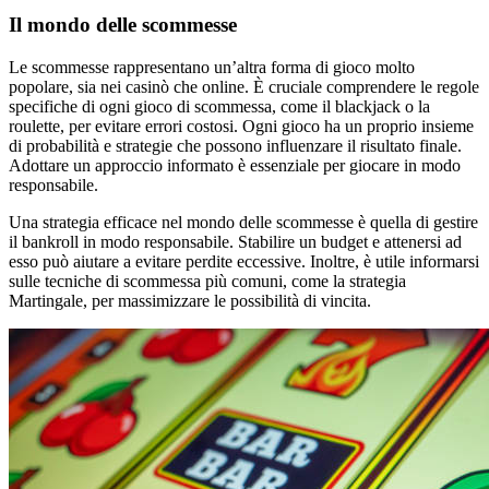
Il mondo delle scommesse
Le scommesse rappresentano un’altra forma di gioco molto
popolare, sia nei casinò che online. È cruciale comprendere le regole
specifiche di ogni gioco di scommessa, come il blackjack o la
roulette, per evitare errori costosi. Ogni gioco ha un proprio insieme
di probabilità e strategie che possono influenzare il risultato finale.
Adottare un approccio informato è essenziale per giocare in modo
responsabile.
Una strategia efficace nel mondo delle scommesse è quella di gestire
il bankroll in modo responsabile. Stabilire un budget e attenersi ad
esso può aiutare a evitare perdite eccessive. Inoltre, è utile informarsi
sulle tecniche di scommessa più comuni, come la strategia
Martingale, per massimizzare le possibilità di vincita.