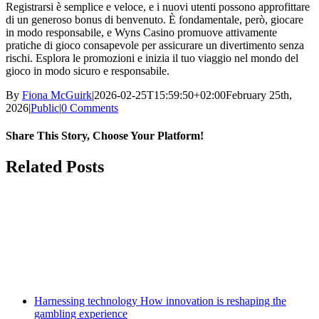
Registrarsi è semplice e veloce, e i nuovi utenti possono approfittare
di un generoso bonus di benvenuto. È fondamentale, però, giocare
in modo responsabile, e Wyns Casino promuove attivamente
pratiche di gioco consapevole per assicurare un divertimento senza
rischi. Esplora le promozioni e inizia il tuo viaggio nel mondo del
gioco in modo sicuro e responsabile.
By
Fiona McGuirk
|
2026-02-25T15:59:50+02:00
February 25th,
2026
|
Public
|
0 Comments
Share This Story, Choose Your Platform!
Facebook
Twitter
Reddit
LinkedIn
WhatsApp
Tumblr
Pinterest
Vk
Email
Related Posts
Harnessing technology How innovation is reshaping the
gambling experience