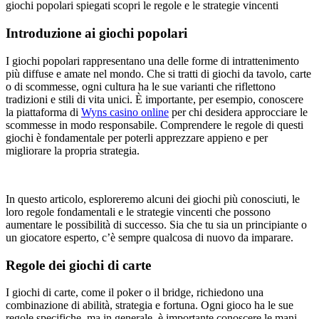
giochi popolari spiegati scopri le regole e le strategie vincenti
Introduzione ai giochi popolari
I giochi popolari rappresentano una delle forme di intrattenimento
più diffuse e amate nel mondo. Che si tratti di giochi da tavolo, carte
o di scommesse, ogni cultura ha le sue varianti che riflettono
tradizioni e stili di vita unici. È importante, per esempio, conoscere
la piattaforma di
Wyns casino online
per chi desidera approcciare le
scommesse in modo responsabile. Comprendere le regole di questi
giochi è fondamentale per poterli apprezzare appieno e per
migliorare la propria strategia.
In questo articolo, esploreremo alcuni dei giochi più conosciuti, le
loro regole fondamentali e le strategie vincenti che possono
aumentare le possibilità di successo. Sia che tu sia un principiante o
un giocatore esperto, c’è sempre qualcosa di nuovo da imparare.
Regole dei giochi di carte
I giochi di carte, come il poker o il bridge, richiedono una
combinazione di abilità, strategia e fortuna. Ogni gioco ha le sue
regole specifiche, ma in generale, è importante conoscere le mani