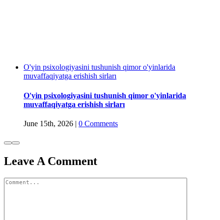
O'yin psixologiyasini tushunish qimor o'yinlarida
muvaffaqiyatga erishish sirları
O'yin psixologiyasini tushunish qimor o'yinlarida
muvaffaqiyatga erishish sirları
June 15th, 2026
|
0 Comments
Leave A Comment
Comment