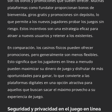
son los bonos y promociones que suelen ofrecer. Muchas
plataformas como Fundalor proporcionan bonos de
bienvenida, giros gratis y promociones sin depósito, lo
que permite a los nuevos jugadores probar los juegos sin
riesgo. Estos incentivos son una estrategia eficaz para
atraer a nuevos usuarios y retener a los existentes.
En comparación, los casinos físicos pueden ofrecer
promociones, pero generalmente son menos flexibles.
Esto significa que los jugadores en línea a menudo
pueden maximizar su dinero de juego y disfrutar de más
oportunidades para ganar, lo que convierte a las
plataformas digitales en una opción atractiva para
aquellos que buscan sacar el máximo provecho a su
experiencia de juego.
Seguridad y privacidad en el juego en línea