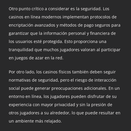
Otro punto crítico a considerar es la seguridad. Los
casinos en línea modernos implementan protocolos de
encriptación avanzados y métodos de pago seguros para
garantizar que la información personal y financiera de
los usuarios esté protegida. Esto proporciona una
tranquilidad que muchos jugadores valoran al participar
en juegos de azar en la red.
Por otro lado, los casinos físicos también deben seguir
normativas de seguridad, pero el riesgo de interacción
social puede generar preocupaciones adicionales. En un
entorno en línea, los jugadores pueden disfrutar de su
experiencia con mayor privacidad y sin la presión de
otros jugadores a su alrededor, lo que puede resultar en
un ambiente más relajado.