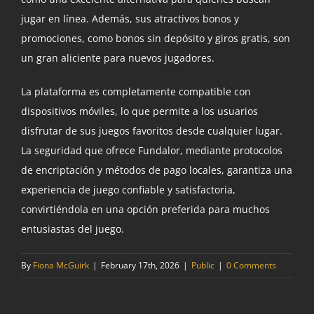
jugar en línea. Además, sus atractivos bonos y
promociones, como bonos sin depósito y giros gratis, son
un gran aliciente para nuevos jugadores.
La plataforma es completamente compatible con
dispositivos móviles, lo que permite a los usuarios
disfrutar de sus juegos favoritos desde cualquier lugar.
La seguridad que ofrece Fundalor, mediante protocolos
de encriptación y métodos de pago locales, garantiza una
experiencia de juego confiable y satisfactoria,
convirtiéndola en una opción preferida para muchos
entusiastas del juego.
By
Fiona McGuirk
|
February 17th, 2026
|
Public
|
0 Comments