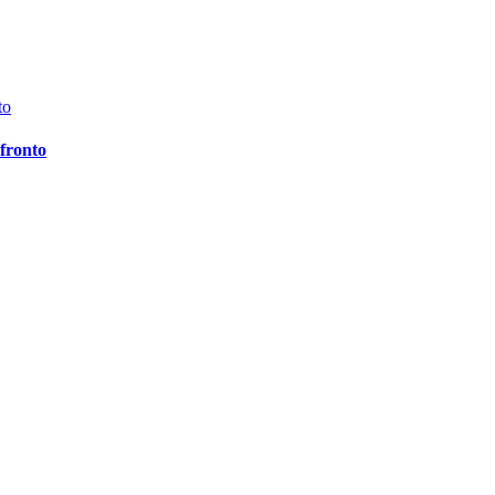
to
nfronto