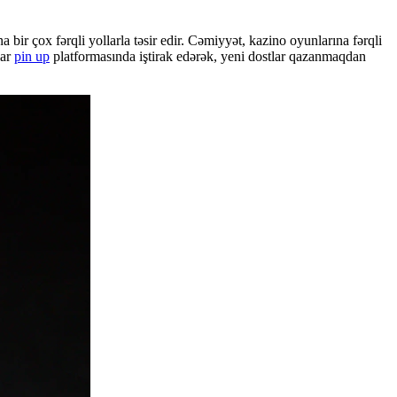
 bir çox fərqli yollarla təsir edir. Cəmiyyət, kazino oyunlarına fərqli
lar
pin up
platformasında iştirak edərək, yeni dostlar qazanmaqdan