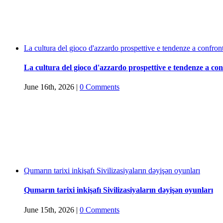
La cultura del gioco d'azzardo prospettive e tendenze a confron
La cultura del gioco d'azzardo prospettive e tendenze a co
June 16th, 2026
|
0 Comments
Qumarın tarixi inkişafı Sivilizasiyaların dəyişən oyunları
Qumarın tarixi inkişafı Sivilizasiyaların dəyişən oyunları
June 15th, 2026
|
0 Comments