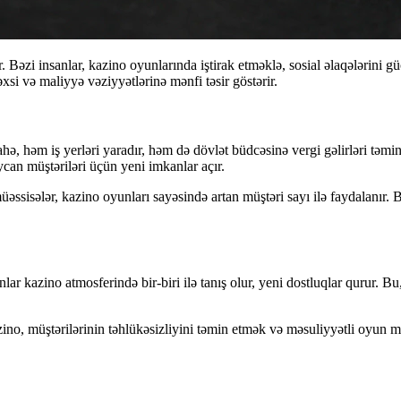
əzi insanlar, kazino oyunlarında iştirak etməklə, sosial əlaqələrini güclə
xsi və maliyyə vəziyyətlərinə mənfi təsir göstərir.
hə, həm iş yerləri yaradır, həm də dövlət büdcəsinə vergi gəlirləri təmin
can müştəriləri üçün yeni imkanlar açır.
müəssisələr, kazino oyunları sayəsində artan müştəri sayı ilə faydalanır. 
nlar kazino atmosferində bir-biri ilə tanış olur, yeni dostluqlar qurur. 
ino, müştərilərinin təhlükəsizliyini təmin etmək və məsuliyyətli oyun m