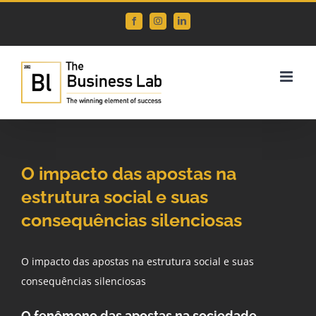
Skip
Facebook
Instagram
LinkedIn
to
content
O impacto das apostas na
estrutura social e suas
consequências silenciosas
O impacto das apostas na estrutura social e suas
consequências silenciosas
O fenômeno das apostas na sociedade