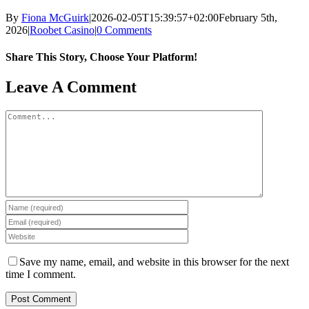
By
Fiona McGuirk
|
2026-02-05T15:39:57+02:00
February 5th,
2026
|
Roobet Casino
|
0 Comments
Share This Story, Choose Your Platform!
Facebook
Twitter
Reddit
LinkedIn
WhatsApp
Tumblr
Pinterest
Vk
Email
Leave A Comment
Comment
Save my name, email, and website in this browser for the next
time I comment.