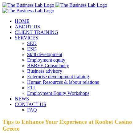
Skip
Facebook
Instagram
LinkedIn
to
content
HOME
ABOUT US
CLIENT TRAINING
SERVICES
SED
ESD
Skill development
Employment equity
BBBEE Consultancy
Business advisory
Enterprise development training
Human Resources & labour relations
ETI
Employment Equity Workshops
NEWS
CONTACT US
FAQ
Tips to Enhance Your Experience at Roobet Casino
Greece