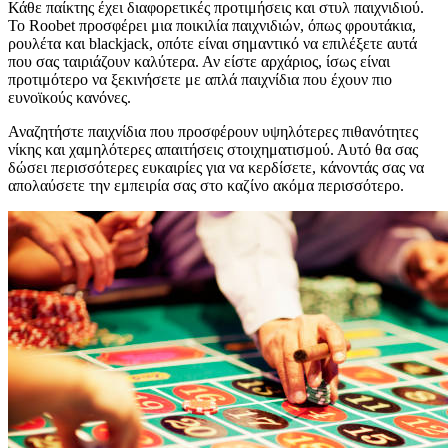
Κάθε παίκτης έχει διαφορετικές προτιμήσεις και στυλ παιχνιδιού.
Το Roobet προσφέρει μια ποικιλία παιχνιδιών, όπως φρουτάκια,
ρουλέτα και blackjack, οπότε είναι σημαντικό να επιλέξετε αυτά
που σας ταιριάζουν καλύτερα. Αν είστε αρχάριος, ίσως είναι
προτιμότερο να ξεκινήσετε με απλά παιχνίδια που έχουν πιο
ευνοϊκούς κανόνες.
Αναζητήστε παιχνίδια που προσφέρουν υψηλότερες πιθανότητες
νίκης και χαμηλότερες απαιτήσεις στοιχηματισμού. Αυτό θα σας
δώσει περισσότερες ευκαιρίες για να κερδίσετε, κάνοντάς σας να
απολαύσετε την εμπειρία σας στο καζίνο ακόμα περισσότερο.