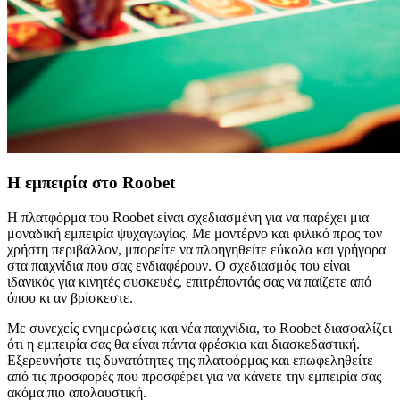
Η εμπειρία στο Roobet
Η πλατφόρμα του Roobet είναι σχεδιασμένη για να παρέχει μια
μοναδική εμπειρία ψυχαγωγίας. Με μοντέρνο και φιλικό προς τον
χρήστη περιβάλλον, μπορείτε να πλοηγηθείτε εύκολα και γρήγορα
στα παιχνίδια που σας ενδιαφέρουν. Ο σχεδιασμός του είναι
ιδανικός για κινητές συσκευές, επιτρέποντάς σας να παίζετε από
όπου κι αν βρίσκεστε.
Με συνεχείς ενημερώσεις και νέα παιχνίδια, το Roobet διασφαλίζει
ότι η εμπειρία σας θα είναι πάντα φρέσκια και διασκεδαστική.
Εξερευνήστε τις δυνατότητες της πλατφόρμας και επωφεληθείτε
από τις προσφορές που προσφέρει για να κάνετε την εμπειρία σας
ακόμα πιο απολαυστική.