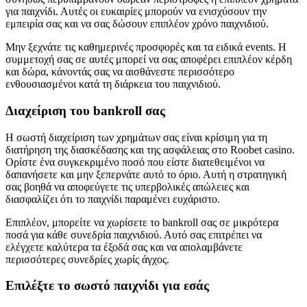
για παιχνίδι. Αυτές οι ευκαιρίες μπορούν να ενισχύσουν την
εμπειρία σας και να σας δώσουν επιπλέον χρόνο παιχνιδιού.
Μην ξεχνάτε τις καθημερινές προσφορές και τα ειδικά events. Η
συμμετοχή σας σε αυτές μπορεί να σας αποφέρει επιπλέον κέρδη
και δώρα, κάνοντάς σας να αισθάνεστε περισσότερο
ενθουσιασμένοι κατά τη διάρκεια του παιχνιδιού.
Διαχείριση του bankroll σας
Η σωστή διαχείριση των χρημάτων σας είναι κρίσιμη για τη
διατήρηση της διασκέδασης και της ασφάλειας στο Roobet casino.
Ορίστε ένα συγκεκριμένο ποσό που είστε διατεθειμένοι να
δαπανήσετε και μην ξεπερνάτε αυτό το όριο. Αυτή η στρατηγική
σας βοηθά να αποφεύγετε τις υπερβολικές απώλειες και
διασφαλίζει ότι το παιχνίδι παραμένει ευχάριστο.
Επιπλέον, μπορείτε να χωρίσετε το bankroll σας σε μικρότερα
ποσά για κάθε συνεδρία παιχνιδιού. Αυτό σας επιτρέπει να
ελέγχετε καλύτερα τα έξοδά σας και να απολαμβάνετε
περισσότερες συνεδρίες χωρίς άγχος.
Επιλέξτε το σωστό παιχνίδι για εσάς