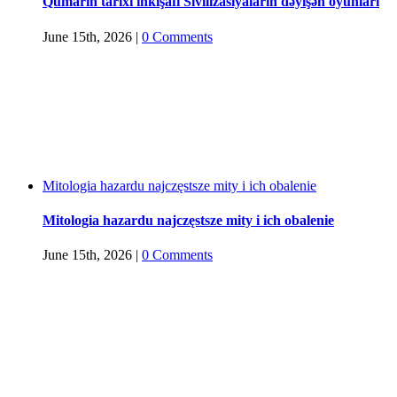
Qumarın tarixi inkişafı Sivilizasiyaların dəyişən oyunları
June 15th, 2026
|
0 Comments
Mitologia hazardu najczęstsze mity i ich obalenie
Mitologia hazardu najczęstsze mity i ich obalenie
June 15th, 2026
|
0 Comments