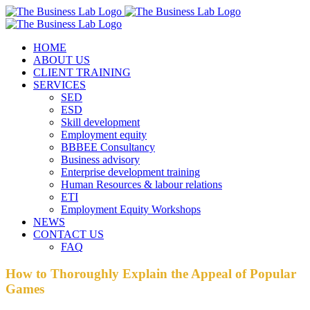
Skip
Facebook
Instagram
LinkedIn
to
content
HOME
ABOUT US
CLIENT TRAINING
SERVICES
SED
ESD
Skill development
Employment equity
BBBEE Consultancy
Business advisory
Enterprise development training
Human Resources & labour relations
ETI
Employment Equity Workshops
NEWS
CONTACT US
FAQ
How to Thoroughly Explain the Appeal of Popular
Games