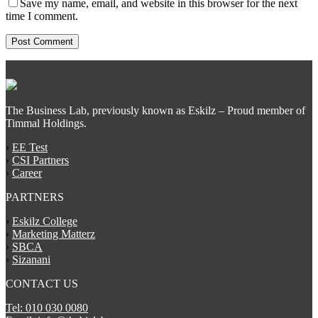
Save my name, email, and website in this browser for the next
time I comment.
The Business Lab, previously known as Eskilz – Proud member of
Timmal Holdings.
›
EE Test
›
CSI Partners
›
Career
PARTNERS
›
Eskilz College
›
Marketing Matterz
›
SBCA
›
Sizanani
CONTACT US
Tel: 010 030 0080