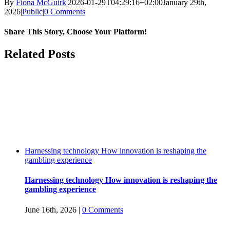
By
Fiona McGuirk
|
2026-01-29T04:29:16+02:00
January 29th,
2026
|
Public
|
0 Comments
Share This Story, Choose Your Platform!
Facebook
Twitter
Reddit
LinkedIn
WhatsApp
Tumblr
Pinterest
Vk
Email
Related Posts
Harnessing technology How innovation is reshaping the
gambling experience
Harnessing technology How innovation is reshaping the
gambling experience
June 16th, 2026
|
0 Comments