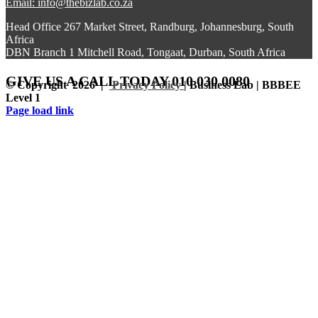
Email: info@thebizlab.co.za
Head Office 267 Market Street, Randburg, Johannesburg, South
Africa
DBN Branch 1 Mitchell Road, Tongaat, Durban, South Africa
GIVE US A CALL
TODAY 010 030 0080
© Copyright
2026 |
Privacy Policy
| Business Lab | BBBEE
Level 1
Facebook
Instagram
LinkedIn
Page load link