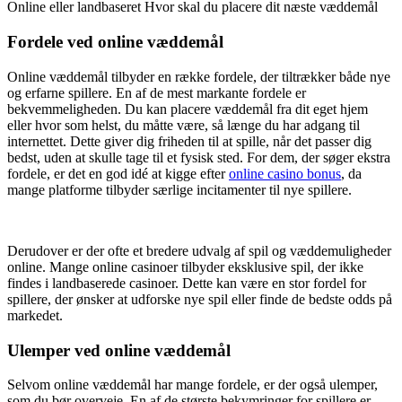
Online eller landbaseret Hvor skal du placere dit næste væddemål
Fordele ved online væddemål
Online væddemål tilbyder en række fordele, der tiltrækker både nye
og erfarne spillere. En af de mest markante fordele er
bekvemmeligheden. Du kan placere væddemål fra dit eget hjem
eller hvor som helst, du måtte være, så længe du har adgang til
internettet. Dette giver dig friheden til at spille, når det passer dig
bedst, uden at skulle tage til et fysisk sted. For dem, der søger ekstra
fordele, er det en god idé at kigge efter
online casino bonus
, da
mange platforme tilbyder særlige incitamenter til nye spillere.
Derudover er der ofte et bredere udvalg af spil og væddemuligheder
online. Mange online casinoer tilbyder eksklusive spil, der ikke
findes i landbaserede casinoer. Dette kan være en stor fordel for
spillere, der ønsker at udforske nye spil eller finde de bedste odds på
markedet.
Ulemper ved online væddemål
Selvom online væddemål har mange fordele, er der også ulemper,
som du bør overveje. En af de største bekymringer for spillere er