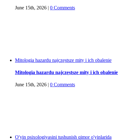
June 15th, 2026
|
0 Comments
Mitologia hazardu najczęstsze mity i ich obalenie
Mitologia hazardu najczęstsze mity i ich obalenie
June 15th, 2026
|
0 Comments
O'yin psixologiyasini tushunish qimor o'yinlarida