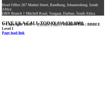
Head Office 267 Market Street, Randburg, Johannesburg, South
Africa
DBN Branch 1 Mitchell Road, Tongaat, Durban, South Africa
GIVE US A CALL
TODAY 010 030 0080
© Copyright
2026 |
Privacy Policy
| Business Lab | BBBEE
Level 1
Facebook
Instagram
LinkedIn
Page load link