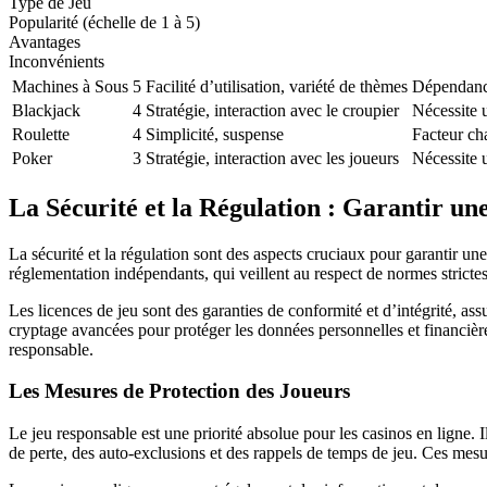
Type de Jeu
Popularité (échelle de 1 à 5)
Avantages
Inconvénients
Machines à Sous
5
Facilité d’utilisation, variété de thèmes
Dépendance
Blackjack
4
Stratégie, interaction avec le croupier
Nécessite 
Roulette
4
Simplicité, suspense
Facteur ch
Poker
3
Stratégie, interaction avec les joueurs
Nécessite u
La Sécurité et la Régulation : Garantir un
La sécurité et la régulation sont des aspects cruciaux pour garantir un
réglementation indépendants, qui veillent au respect de normes strictes
Les licences de jeu sont des garanties de conformité et d’intégrité, ass
cryptage avancées pour protéger les données personnelles et financièr
responsable.
Les Mesures de Protection des Joueurs
Le jeu responsable est une priorité absolue pour les casinos en ligne. Il
de perte, des auto-exclusions et des rappels de temps de jeu. Ces mesu