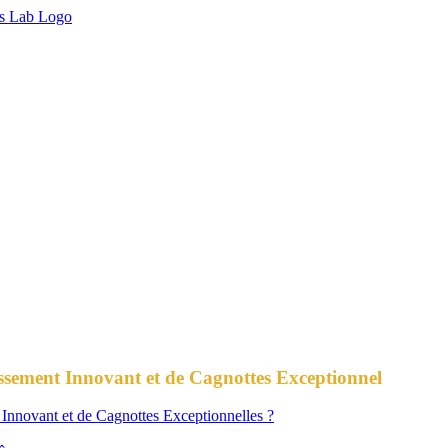
tissement Innovant et de Cagnottes Exceptionnel
t Innovant et de Cagnottes Exceptionnelles ?