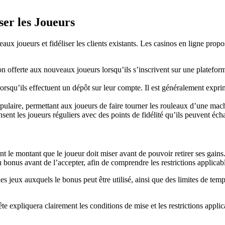
ser les Joueurs
eaux joueurs et fidéliser les clients existants. Les casinos en ligne pr
n offerte aux nouveaux joueurs lorsqu’ils s’inscrivent sur une platefor
rsqu’ils effectuent un dépôt sur leur compte. Il est généralement expr
ulaire, permettant aux joueurs de faire tourner les rouleaux d’une machi
nt les joueurs réguliers avec des points de fidélité qu’ils peuvent éc
t le montant que le joueur doit miser avant de pouvoir retirer ses gain
du bonus avant de l’accepter, afin de comprendre les restrictions applicab
s jeux auxquels le bonus peut être utilisé, ainsi que des limites de temp
te expliquera clairement les conditions de mise et les restrictions appl