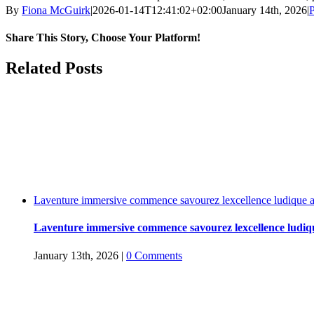
By
Fiona McGuirk
|
2026-01-14T12:41:02+02:00
January 14th, 2026
|
P
Share This Story, Choose Your Platform!
Facebook
Twitter
Reddit
LinkedIn
WhatsApp
Tumblr
Pinterest
Vk
Email
Related Posts
Laventure immersive commence savourez lexcellence ludique ave
Laventure immersive commence savourez lexcellence ludique 
January 13th, 2026
|
0 Comments