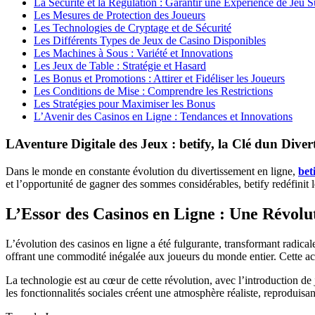
La Sécurité et la Régulation : Garantir une Expérience de Jeu S
Les Mesures de Protection des Joueurs
Les Technologies de Cryptage et de Sécurité
Les Différents Types de Jeux de Casino Disponibles
Les Machines à Sous : Variété et Innovations
Les Jeux de Table : Stratégie et Hasard
Les Bonus et Promotions : Attirer et Fidéliser les Joueurs
Les Conditions de Mise : Comprendre les Restrictions
Les Stratégies pour Maximiser les Bonus
L’Avenir des Casinos en Ligne : Tendances et Innovations
LAventure Digitale des Jeux : betify, la Clé dun Dive
Dans le monde en constante évolution du divertissement en ligne,
bet
et l’opportunité de gagner des sommes considérables, betify redéfinit 
L’Essor des Casinos en Ligne : Une Révol
L’évolution des casinos en ligne a été fulgurante, transformant radical
offrant une commodité inégalée aux joueurs du monde entier. Cette acces
La technologie est au cœur de cette révolution, avec l’introduction de 
les fonctionnalités sociales créent une atmosphère réaliste, reproduisan