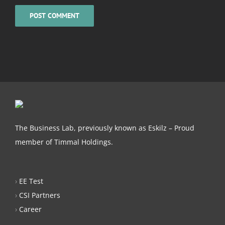
The Business Lab, previously known as Eskilz – Proud
member of Timmal Holdings.
›
EE Test
›
CSI Partners
›
Career