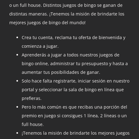
o un full house. Distintos juegos de bingo se ganan de
distintas maneras. ¡Tenemos la misión de brindarte los
mejores juegos de bingo del mundo!
Crea tu cuenta, reclama tu oferta de bienvenida y
comienza a jugar.
Aprenderás a jugar a todos nuestros juegos de
bingo online, administrar tu presupuesto y hasta a
aumentar tus posibilidades de ganar.
Solo hace falta registrarte, iniciar sesión en nuestro
portal y seleccionar la sala de bingo en línea que
prefieras.
Pero lo más común es que recibas una porción del
premio en juego si consigues 1 línea, 2 líneas o un
full house.
¡Tenemos la misión de brindarte los mejores juegos