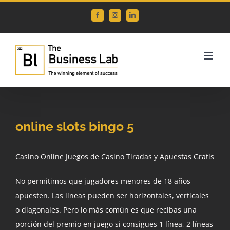
Skip
Facebook
Instagram
LinkedIn
to
content
online slots bingo 5
Casino Online Juegos de Casino Tiradas y Apuestas Gratis
No permitimos que jugadores menores de 18 años
apuesten. Las líneas pueden ser horizontales, verticales
o diagonales. Pero lo más común es que recibas una
porción del premio en juego si consigues 1 línea, 2 líneas