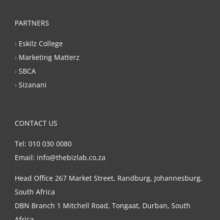
PARTNERS
›
Eskilz College
›
Marketing Matterz
›
SBCA
›
Sizanani
CONTACT US
Tel: 010 030 0080
Email: info@thebizlab.co.za
Head Office 267 Market Street, Randburg, Johannesburg,
South Africa
DBN Branch 1 Mitchell Road, Tongaat, Durban, South
Africa