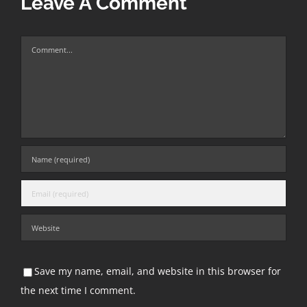
Leave A Comment
Comment
Save my name, email, and website in this browser for
the next time I comment.