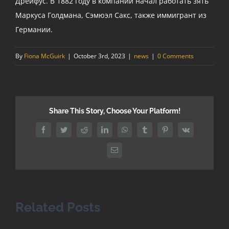
Дрейфус. В 1882 году в компании начал работать зять
Маркуса Голдмана, Сэмюэл Сакс, также иммигрант из
Германии.
By
Fiona McGuirk
|
October 3rd, 2023
|
news
|
0 Comments
Share This Story, Choose Your Platform!
Facebook
Twitter
Reddit
LinkedIn
WhatsApp
Tumblr
Pinterest
Vk
Email
Related Posts