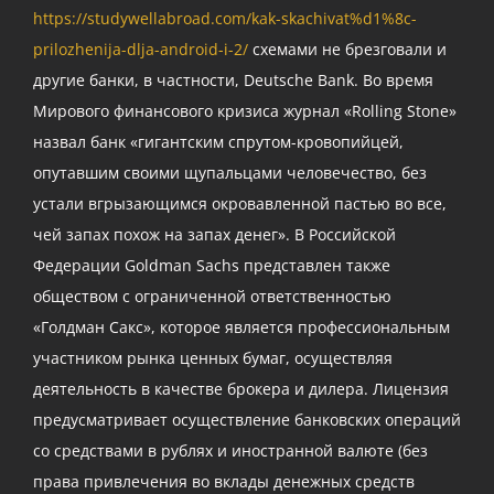
https://studywellabroad.com/kak-skachivat%d1%8c-
prilozhenija-dlja-android-i-2/
схемами не брезговали и
другие банки, в частности, Deutsche Bank. Во время
Мирового финансового кризиса журнал «Rolling Stone»
назвал банк «гигантским спрутом-кровопийцей,
опутавшим своими щупальцами человечество, без
устали вгрызающимся окровавленной пастью во все,
чей запах похож на запах денег». В Российской
Федерации Goldman Sachs представлен также
обществом с ограниченной ответственностью
«Голдман Сакс», которое является профессиональным
участником рынка ценных бумаг, осуществляя
деятельность в качестве брокера и дилера. Лицензия
предусматривает осуществление банковских операций
со средствами в рублях и иностранной валюте (без
права привлечения во вклады денежных средств