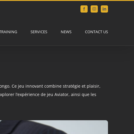
Facebook
Instagram
LinkedIn
 TRAINING
SERVICES
NEWS
CONTACT US
go. Ce jeu innovant combine stratégie et plaisir,
xplorer l’expérience de jeu Aviator, ainsi que les