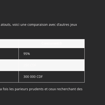
 atouts, voici une comparaison avec d’autres jeux
Concurrent B
95%
250 CDF
300 000 CDF
la fois les parieurs prudents et ceux recherchant des