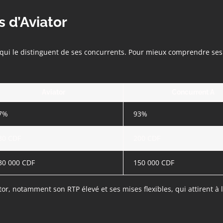
s d’Aviator
s qui le distinguent de ses concurrents. Pour mieux comprendre ses
Aviator
Concurrent A
7%
93%
30 CDF
200 CDF
30 000 CDF
150 000 CDF
r, notamment son RTP élevé et ses mises flexibles, qui attirent à 