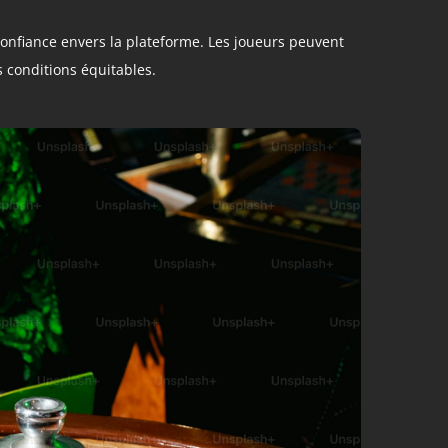
 confiance envers la plateforme. Les joueurs peuvent
s conditions équitables.