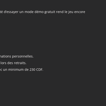
ilité d’essayer un mode démo gratuit rend le jeu encore
rmations personnelles.
ors des retraits.
vec un minimum de 230 CDF.