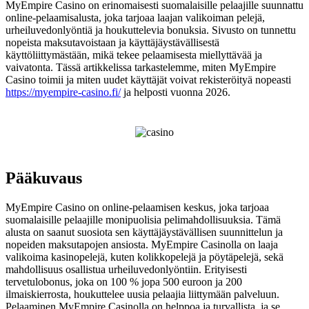
MyEmpire Casino on erinomaisesti suomalaisille pelaajille suunnattu
online-pelaamisalusta, joka tarjoaa laajan valikoiman pelejä,
urheiluvedonlyöntiä ja houkuttelevia bonuksia. Sivusto on tunnettu
nopeista maksutavoistaan ja käyttäjäystävällisestä
käyttöliittymästään, mikä tekee pelaamisesta miellyttävää ja
vaivatonta. Tässä artikkelissa tarkastelemme, miten MyEmpire
Casino toimii ja miten uudet käyttäjät voivat rekisteröityä nopeasti
https://myempire-casino.fi/
ja helposti vuonna 2026.
Pääkuvaus
MyEmpire Casino on online-pelaamisen keskus, joka tarjoaa
suomalaisille pelaajille monipuolisia pelimahdollisuuksia. Tämä
alusta on saanut suosiota sen käyttäjäystävällisen suunnittelun ja
nopeiden maksutapojen ansiosta. MyEmpire Casinolla on laaja
valikoima kasinopelejä, kuten kolikkopelejä ja pöytäpelejä, sekä
mahdollisuus osallistua urheiluvedonlyöntiin. Erityisesti
tervetulobonus, joka on 100 % jopa 500 euroon ja 200
ilmaiskierrosta, houkuttelee uusia pelaajia liittymään palveluun.
Pelaaminen MyEmpire Casinolla on helppoa ja turvallista, ja se