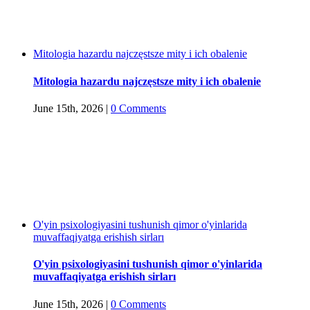
Mitologia hazardu najczęstsze mity i ich obalenie
Mitologia hazardu najczęstsze mity i ich obalenie
June 15th, 2026
|
0 Comments
O'yin psixologiyasini tushunish qimor o'yinlarida
muvaffaqiyatga erishish sirları
O'yin psixologiyasini tushunish qimor o'yinlarida
muvaffaqiyatga erishish sirları
June 15th, 2026
|
0 Comments