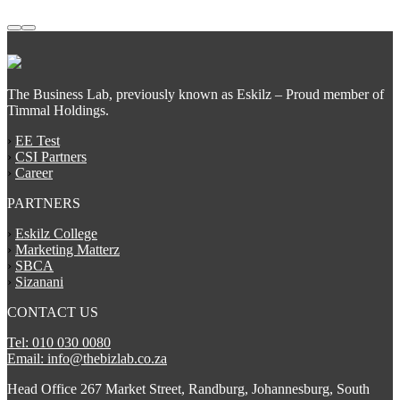
The Business Lab, previously known as Eskilz – Proud member of
Timmal Holdings.
›
EE Test
›
CSI Partners
›
Career
PARTNERS
›
Eskilz College
›
Marketing Matterz
›
SBCA
›
Sizanani
CONTACT US
Tel: 010 030 0080
Email: info@thebizlab.co.za
Head Office 267 Market Street, Randburg, Johannesburg, South