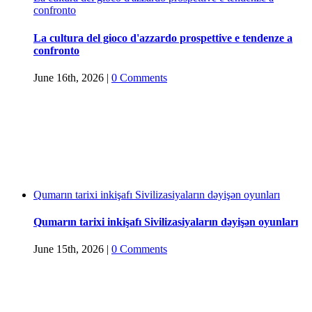
confronto
La cultura del gioco d'azzardo prospettive e tendenze a
confronto
June 16th, 2026
|
0 Comments
Qumarın tarixi inkişafı Sivilizasiyaların dəyişən oyunları
Qumarın tarixi inkişafı Sivilizasiyaların dəyişən oyunları
June 15th, 2026
|
0 Comments