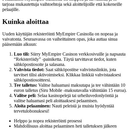
tarjoaa mukautettuja vaihtoehtoja sekä aloittelijoille että kokeneille
pelaajille.
Kuinka aloittaa
Uuden käyttäjän rekisteröinti MyEmpire Casinolla on nopeaa ja
vaivatonta. Seuraavassa on vaiheittainen opas, joka auttaa sinua
pääsemään alkuun:
Luo tili:
Siirry MyEmpire Casinon verkkosivuille ja napsauta
“Rekisteröidy” -painiketta. Täytä tarvittavat tiedot, kuten
sähköpostiosoite ja salasana.
Vahvista tiedot:
Saat sähköpostitse vahvistuslinkin, jota
tarvitset tilisi aktivoimiseksi. Klikkaa linkkiä vahvistaaksesi
sähköpostiosoitteesi.
Tee talletus:
Valitse haluamasi maksutapa ja tee vähintään 10
euron talletus (Siru Mobile -maksutavalla vähintään 15 euroa).
Valitse peli:
Selaa kasinopelejä tai urheiluvedonlyöntiä ja
valitse haluamasi peli aloittaaksesi pelaamisen.
Aloita pelaaminen:
Nauti peleistä ja muista hyödyntää
tervetulobonuksesi!
Helppo ja nopea rekisteröinti prosessi
Mahdollisuus aloittaa pelaaminen heti talletuksen jälkeen