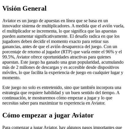
Visión General
Aviator es un juego de apuestas en línea que se basa en un
innovador sistema de multiplicadores. A medida que el avión vuela,
el multiplicador se incrementa, lo que significa que las apuestas
pueden aumentar significativamente. El desafío radica en que los
jugadores deben decidir el momento exacto para retirar sus
ganancias, antes de que el avión desaparezca del juego. Con un
porcentaje de retorno al jugador (RTP) que varía entre el 96% y el
99.5%, Aviator ofrece oportunidades atractivas para quienes
apuestan. Este juego ha ganado una gran popularidad, acumulando
más de 2 millones de descargas y es accesible desde dispositivos
móviles, lo que facilita la experiencia de juego en cualquier lugar y
momento.
Este juego no solo es entretenido, sino que también incorpora una
estrategia que requiere habilidad y un buen sentido del tiempo. A
continuación, te mostraremos cómo empezar a jugar y lo que
necesitas saber para maximizar tu experiencia en Aviator.
Cómo empezar a jugar Aviator
Para comenzar a jugar Aviator, hay algunos pasos importantes que