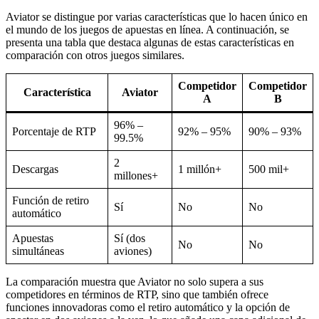
Aviator se distingue por varias características que lo hacen único en
el mundo de los juegos de apuestas en línea. A continuación, se
presenta una tabla que destaca algunas de estas características en
comparación con otros juegos similares.
Competidor
Competidor
Característica
Aviator
A
B
96% –
Porcentaje de RTP
92% – 95%
90% – 93%
99.5%
2
Descargas
1 millón+
500 mil+
millones+
Función de retiro
Sí
No
No
automático
Apuestas
Sí (dos
No
No
simultáneas
aviones)
La comparación muestra que Aviator no solo supera a sus
competidores en términos de RTP, sino que también ofrece
funciones innovadoras como el retiro automático y la opción de