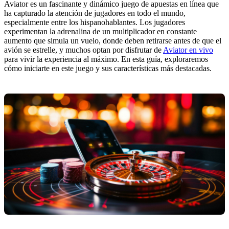
Aviator es un fascinante y dinámico juego de apuestas en línea que
ha capturado la atención de jugadores en todo el mundo,
especialmente entre los hispanohablantes. Los jugadores
experimentan la adrenalina de un multiplicador en constante
aumento que simula un vuelo, donde deben retirarse antes de que el
avión se estrelle, y muchos optan por disfrutar de
Aviator en vivo
para vivir la experiencia al máximo. En esta guía, exploraremos
cómo iniciarte en este juego y sus características más destacadas.