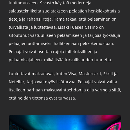
luottamukseen. Sivusto käyttää moderneja
salaustekniikoita suojatakseen pelaajien henkilökohtaisia
tietoja ja rahansiirtoja. Tämä takaa, että pelaaminen on
turvallista ja luotettavaa. Lisäksi Casea Casino on
sitoutunut vastuulliseen pelaamiseen ja tarjoaa työkaluja
pelaajien auttamiseksi hallitsemaan pelikokemustaan.
Pelaajat voivat asettaa rajoja talletuksilleen ja
pelaamisajalleen, mikä lisää turvallisuuden tunnetta.
Luotettavat maksutavat, kuten Visa, Mastercard, Skrill ja
Neteller, tarjoavat myös lisäturvaa. Pelaajat voivat valita
itselleen parhaan maksuvaihtoehdon ja olla varmoja siitä,
että heidän tietonsa ovat turvassa.