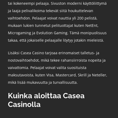
tai kokeneempi pelaaja. Sivuston moderni käyttöliittymä
ja laaja pelivalikoima tekevät siitä houkuttelevan
vaihtoehdon. Pelaajat voivat nauttia yli 200 pelistä,
mukaan lukien tunnetut pelituottajat kuten NetEnt,
Microgaming ja Evolution Gaming. Tämä monipuolisuus
takaa, että jokaiselle pelaajalle löytyy jotakin mieleistä.
Lisäksi Casea Casino tarjoaa erinomaiset talletus- ja
nostovaihtoehdot, mikä tekee rahansiirroista nopeita ja
vaivattomia. Pelaajat voivat valita suosituista
maksutavoista, kuten Visa, Mastercard, Skrill ja Neteller,
mikä lisää mukavuutta ja turvallisuutta.
Kuinka aloittaa Casea
Casinolla