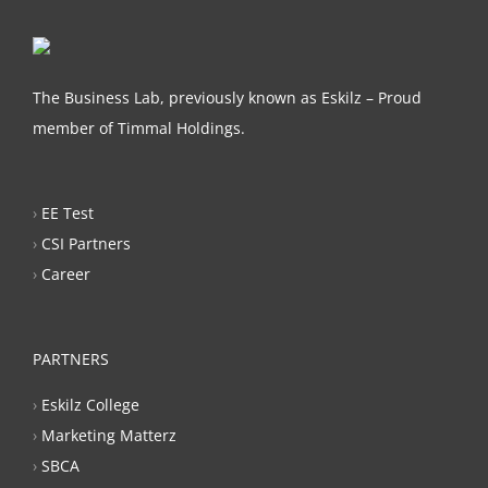
The Business Lab, previously known as Eskilz – Proud
member of Timmal Holdings.
›
EE Test
›
CSI Partners
›
Career
PARTNERS
›
Eskilz College
›
Marketing Matterz
›
SBCA