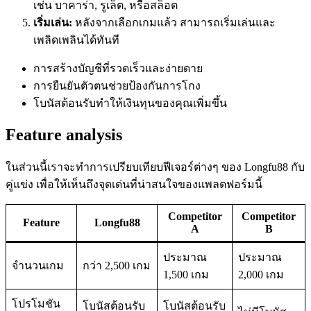
เช่น บาคาร่า, รูเล็ต, หรือสล็อต
เริ่มเล่น:
หลังจากเลือกเกมแล้ว สามารถเริ่มเล่นและ
เพลิดเพลินได้ทันที
การสร้างบัญชีที่รวดเร็วและง่ายดาย
การยืนยันตัวตนช่วยป้องกันการโกง
โบนัสต้อนรับทำให้เงินทุนของคุณเพิ่มขึ้น
Feature analysis
ในส่วนนี้เราจะทำการเปรียบเทียบฟีเจอร์ต่างๆ ของ Longfu88 กับ
คู่แข่ง เพื่อให้เห็นถึงจุดเด่นที่น่าสนใจของแพลตฟอร์มนี้
Competitor
Competitor
Feature
Longfu88
A
B
ประมาณ
ประมาณ
จำนวนเกม
กว่า 2,500 เกม
1,500 เกม
2,000 เกม
โปรโมชัน
โบนัสต้อนรับ
โบนัสต้อนรับ