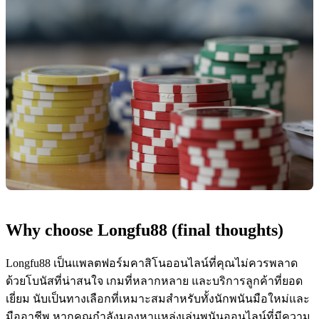
Why choose Longfu88 (final thoughts)
Longfu88 เป็นแพลตฟอร์มคาสิโนออนไลน์ที่คุณไม่ควรพลาด
ด้วยโบนัสที่น่าสนใจ เกมที่หลากหลาย และบริการลูกค้าที่ยอด
เยี่ยม นับเป็นทางเลือกที่เหมาะสมสำหรับทั้งนักพนันมือใหม่และ
มืออาชีพ หากคุณกำลังมองหาแหล่งเล่นพนันออนไลน์ที่มีความ