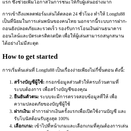
แรก ซึ่งช่วยเพิ่มโอกาสในการชนะให้กับผู้เล่นอย่างมาก
การเข้าถึงแพลตฟอร์มเล่นได้ตลอด 24 ชั่วโมง ทำให้ Longfu88
เป็นที่นิยมในการเล่นพนันของคนไทย นอกจากนี้ระบบการฝาก-
ถอนยังปลอดภัยและรวดเร็ว รองรับการโอนเงินผ่านธนาคาร
ออนไลน์และบัตรเครดิต/เดบิต เพื่อให้ผู้เล่นสามารถสนุกสนาน
ได้อย่างไม่มีสะดุด
How to get started
การเริ่มต้นเล่นที่ Longfu88 เป็นเรื่องง่ายเพียงไม่กี่ขั้นตอน ดังนี้:
สร้างบัญชีผู้ใช้:
กรอกข้อมูลส่วนตัวให้ครบถ้วนตามที่
ระบบต้องการ เพื่อสร้างบัญชีของคุณ
ยืนยันตัวตน:
ระบบจะมีการตรวจสอบข้อมูลที่ให้ เพื่อ
ความปลอดภัยของบัญชีผู้ใช้
ฝากเงิน:
ทำการฝากเงินครั้งแรกเพื่อเปิดใช้งานบัญชี และ
รับโบนัสต้อนรับสูงสุด 100%
เลือกเกม:
เข้าไปที่หน้าเกมและเลือกเกมที่คุณต้องการเล่น