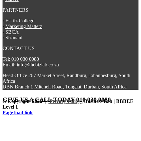
PARTNERS
›
Eskilz College
›
Marketing Matterz
›
SBCA
›
Sizanani
CONTACT US
Tel: 010 030 0080
Email: info@thebizlab.co.za
Head Office 267 Market Street, Randburg, Johannesburg, South
Africa
DBN Branch 1 Mitchell Road, Tongaat, Durban, South Africa
GIVE US A CALL
TODAY 010 030 0080
© Copyright
2026 |
Privacy Policy
| Business Lab | BBBEE
Level 1
Facebook
Instagram
LinkedIn
Page load link