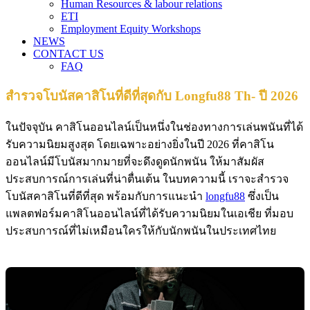
Human Resources & labour relations
ETI
Employment Equity Workshops
NEWS
CONTACT US
FAQ
สำรวจโบนัสคาสิโนที่ดีที่สุดกับ Longfu88 Th- ปี 2026
ในปัจจุบัน คาสิโนออนไลน์เป็นหนึ่งในช่องทางการเล่นพนันที่ได้
รับความนิยมสูงสุด โดยเฉพาะอย่างยิ่งในปี 2026 ที่คาสิโน
ออนไลน์มีโบนัสมากมายที่จะดึงดูดนักพนัน ให้มาสัมผัส
ประสบการณ์การเล่นที่น่าตื่นเต้น ในบทความนี้ เราจะสำรวจ
โบนัสคาสิโนที่ดีที่สุด พร้อมกับการแนะนำ
longfu88
ซึ่งเป็น
แพลตฟอร์มคาสิโนออนไลน์ที่ได้รับความนิยมในเอเชีย ที่มอบ
ประสบการณ์ที่ไม่เหมือนใครให้กับนักพนันในประเทศไทย