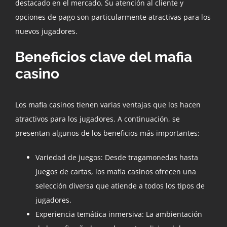
destacado en el mercado. Su atención al cliente y
opciones de pago son particularmente atractivas para los
nuevos jugadores.
Beneficios clave del mafia
casino
Los mafia casinos tienen varias ventajas que los hacen
atractivos para los jugadores. A continuación, se
presentan algunos de los beneficios más importantes:
Variedad de juegos: Desde tragamonedas hasta
juegos de cartas, los mafia casinos ofrecen una
selección diversa que atiende a todos los tipos de
jugadores.
Experiencia temática inmersiva: La ambientación