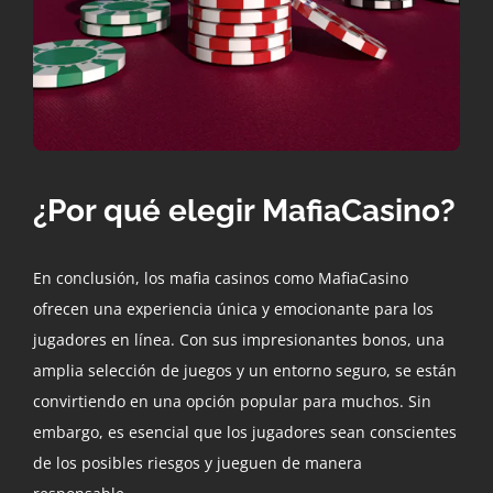
¿Por qué elegir MafiaCasino?
En conclusión, los mafia casinos como MafiaCasino
ofrecen una experiencia única y emocionante para los
jugadores en línea. Con sus impresionantes bonos, una
amplia selección de juegos y un entorno seguro, se están
convirtiendo en una opción popular para muchos. Sin
embargo, es esencial que los jugadores sean conscientes
de los posibles riesgos y jueguen de manera