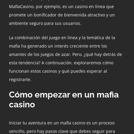
MafiaCasino, por ejemplo, es un casino en línea que
promete un bonificador de bienvenida atractivo y un
ambiente seguro para sus usuarios.
La combinación del juego en línea y la temática de la
mafia ha generado un interés creciente entre los
amantes de los juegos de azar. Pero, ¿qué hay detrás de
esta tendencia? A continuación, exploraremos cómo
funcionan estos casinos y qué puedes esperar al
registrarte.
Cómo empezar en un mafia
casino
Iniciar tu aventura en un mafia casino es un proceso
sencillo, pero hay pasos clave que debes seguir para