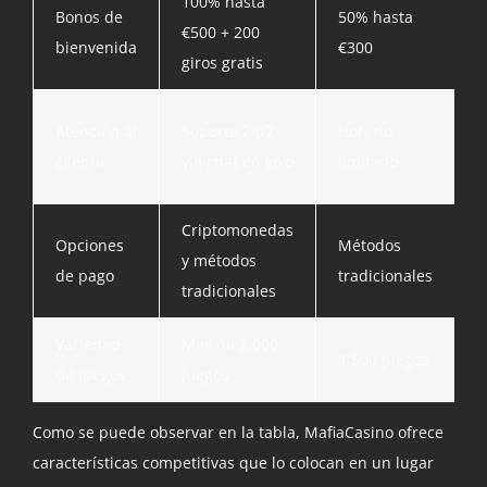
100% hasta
Bonos de
50% hasta
1
€500 + 200
bienvenida
€300
h
giros gratis
S
Atención al
Soporte 24/7
Horario
p
cliente
vía chat en vivo
limitado
e
Criptomonedas
S
Opciones
Métodos
y métodos
t
de pago
tradicionales
tradicionales
c
Variedad
Más de 2,000
2
1,500 juegos
de juegos
juegos
j
Como se puede observar en la tabla, MafiaCasino ofrece
características competitivas que lo colocan en un lugar