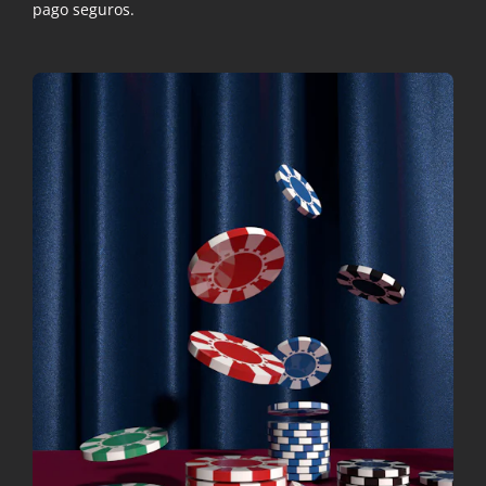
pago seguros.