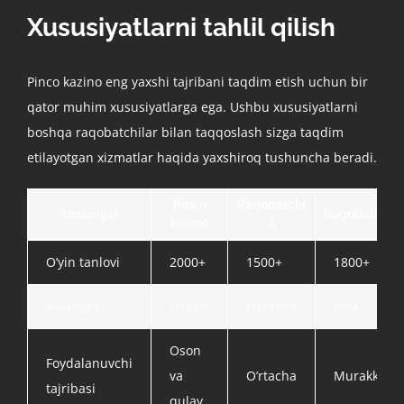
Xususiyatlarni tahlil qilish
Pinco kazino eng yaxshi tajribani taqdim etish uchun bir
qator muhim xususiyatlarga ega. Ushbu xususiyatlarni
boshqa raqobatchilar bilan taqqoslash sizga taqdim
etilayotgan xizmatlar haqida yaxshiroq tushuncha beradi.
Pinco
Raqobatchi
Xususiyat
Raqobatchi B
kazino
A
O’yin tanlovi
2000+
1500+
1800+
Xavfsizlik
Yuqori
O’rtacha
Past
Oson
Foydalanuvchi
va
O’rtacha
Murakkab
tajribasi
qulay