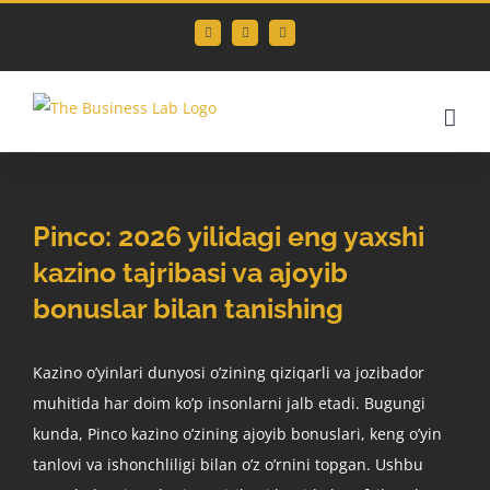
Skip
Facebook
Instagram
LinkedIn
to
content
Pinco: 2026 yilidagi eng yaxshi
kazino tajribasi va ajoyib
bonuslar bilan tanishing
Kazino o’yinlari dunyosi o’zining qiziqarli va jozibador
muhitida har doim ko’p insonlarni jalb etadi. Bugungi
kunda, Pinco kazino o’zining ajoyib bonuslari, keng o’yin
tanlovi va ishonchliligi bilan o’z o’rnini topgan. Ushbu