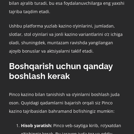
bilan ajralib turadi, bu esa foydalanuvchilarga eng yaxshi
tajriba taqdim etadi.
Ushbu platforma yuzlab kazino o’yinlarini, jumladan,
slotlar, stol o’yinlari va jonli kazino variantlarini o’z ichiga
oladi, shuningdek, muntazam ravishda yangilangan
ajoyib bonuslar va aktsiyalarni taklif etadi.
Boshqarish uchun qanday
boshlash kerak
Pinco kazino bilan tanishish va o’yinlarni boshlash juda
oson. Quyidagi qadamlarni bajarish orqali siz Pinco
kazino tajribasidan bahramand bo’lishingiz mumkin:
Hisob yaratish:
Pinco veb-saytiga kirib, ro’yxatdan
o’tishingiz kerak. Bu jarayon juda tez va oddiy.