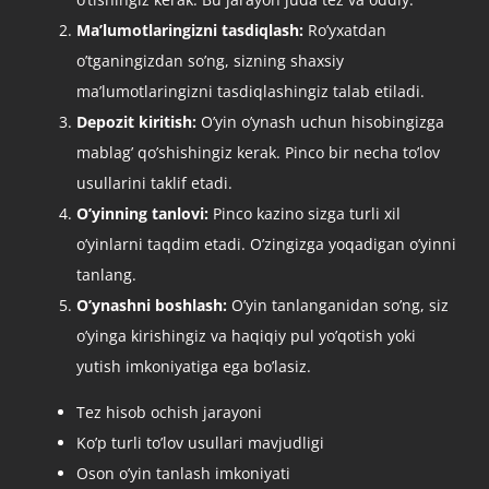
Ma’lumotlaringizni tasdiqlash:
Ro’yxatdan
o’tganingizdan so’ng, sizning shaxsiy
ma’lumotlaringizni tasdiqlashingiz talab etiladi.
Depozit kiritish:
O’yin o’ynash uchun hisobingizga
mablag’ qo’shishingiz kerak. Pinco bir necha to’lov
usullarini taklif etadi.
O’yinning tanlovi:
Pinco kazino sizga turli xil
o’yinlarni taqdim etadi. O’zingizga yoqadigan o’yinni
tanlang.
O’ynashni boshlash:
O’yin tanlanganidan so’ng, siz
o’yinga kirishingiz va haqiqiy pul yo’qotish yoki
yutish imkoniyatiga ega bo’lasiz.
Tez hisob ochish jarayoni
Ko’p turli to’lov usullari mavjudligi
Oson o’yin tanlash imkoniyati