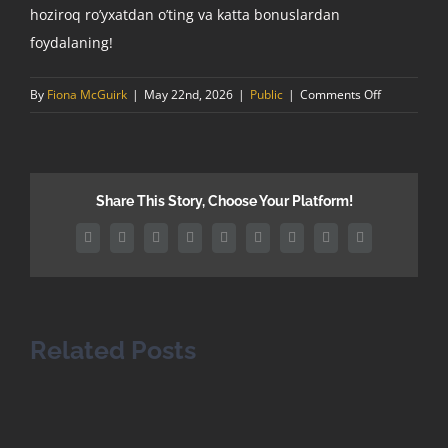
hoziroq ro’yxatdan o’ting va katta bonuslardan
foydalaning!
on
By
Fiona McGuirk
|
May 22nd, 2026
|
Public
|
Comments Off
Pinco:
2026
yilidagi
eng
Share This Story, Choose Your Platform!
yaxshi
kazino
Facebook
Twitter
Reddit
LinkedIn
WhatsApp
Tumblr
Pinterest
Vk
Email
tajribasi
va
ajoyib
bonuslar
Related Posts
bilan
tanishing