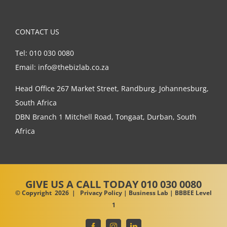
CONTACT US
Tel: 010 030 0080
Email: info@thebizlab.co.za
Head Office 267 Market Street, Randburg, Johannesburg,
South Africa
DBN Branch 1 Mitchell Road, Tongaat, Durban, South
Africa
GIVE US A CALL
TODAY 010 030 0080
© Copyright
2026 |
Privacy Policy
| Business Lab | BBBEE Level
1