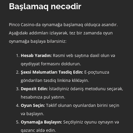
Başlamaq necədir
Pinco Casino-da oynamağa başlamaq olduqca asandır.
Aşağıdakı addımları izləyərək, tez bir zamanda oyun
oynamağa başlaya bilərsiniz:
Hesab Yaradın:
Rəsmi veb saytına daxil olun və
qeydiyyat formasını doldurun.
Şəxsi Məlumatları Təsdiq Edin:
E-poçtunuza
göndərilən təsdiq linkinə klikləyin.
Depozit Edin:
İstədiyiniz ödəniş metodunu seçərək,
hesabınıza pul yatırın.
Oyun Seçin:
Təklif olunan oyunlardan birini seçin
və başlayın.
Oynamağa Başlayın:
Seçdiyiniz oyunu oynayın və
qazanc əldə edin.