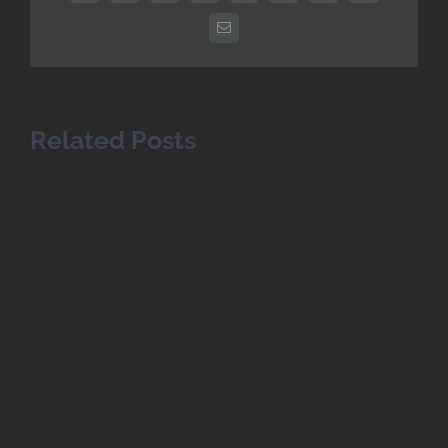
və
sürətli
Email
ödənişlər
sizi
gözləyir
Yenilikçi
Related Posts
onlayn
kazino
platfo