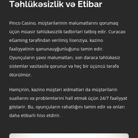
Təhlükəsizlik və Etibar
Pinco Casino, müştərilərinin məlumatlarını qorumaq
üçün müasir təhlükəsizlik tədbirləri tətbiq edir. Curacao
eGaming tərəfindən verilmiş lisenziya, kazino
fəaliyyətinin qanunauyğunluğunu təmin edir.
Oyunçuların şəxsi məlumatları, son dərəcə təhlükəsiz
sistemlər vasitəsilə qorunur və heç bir üçüncü tərəfə
ötürülmür.
Həmçinin, kazino müştəri xidmətləri də müştərilərin
suallarını və problemlərini həll etmək üçün 24/7 fəaliyyət
göstərir. Bu, oyunçuların rahatlığını təmin edir və onları
daha etibarlı hiss etdirir.