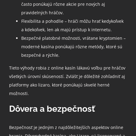
často ponúkajú rôzne akcie pre nových aj
pravidelných hráčov.
Flexibilita a pohodlie – hráči môžu hrať kedykoľvek
a kdekoľvek, len ak majú prístup k internetu.
Bezpečné platobné možnosti, vrátane kryptomien –
moderné kasína ponúkajú rôzne metódy, ktoré sú
bezpečné a rýchle.
Tieto výhody robia z online kasín lákavú voľbu pre hráčov
všetkých úrovní skúseností. Zvlášť je dôležité zohľadniť aj
platformy ako lizaro, ktoré ponúkajú skvelé herné
možnosti.
Dôvera a bezpečnosť
Bezpečnosť je jedným z najdôležitejších aspektov online
hrania. Dôveryhodné kasína, ako Lizaro, sú licencované a