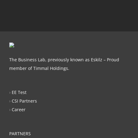
The Business Lab, previously known as Eskilz – Proud
member of Timmal Holdings.
›
EE Test
›
CSI Partners
›
Career
PARTNERS