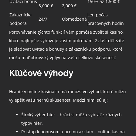
Uvítací bonus
150% až 1,500 €
3,000 €
2,000 €
Zákaznícka
Len počas
24/7
Obmedzená
podpora
pracovných hodín
Porovnávanie týchto funkcií vám pomôže zvoliť si kasíno,
ktoré najlepšie vyhovuje vašim potrebám. Zvlášť dôležité
je sledovať uvítacie bonusy a zákaznícku podporu, ktoré
môžu mať obrovský vplyv na vašu celkovú skúsenosť.
Kľúčové výhody
Hranie v online kasínach má množstvo výhod, ktoré môžu
vylepšiť vašu hernú skúsenosť. Medzi nimi sú aj:
Široký výber hier – hráči si môžu vybrať z rôznych
typov hier.
Prístup k bonusom a promo akciám – online kasína