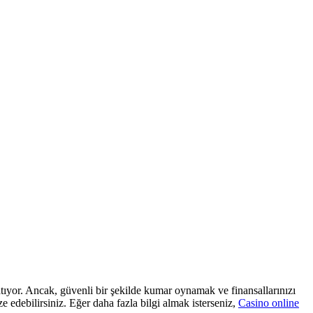
atıyor. Ancak, güvenli bir şekilde kumar oynamak ve finansallarınızı
e edebilirsiniz. Eğer daha fazla bilgi almak isterseniz,
Casino online