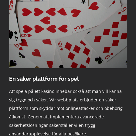
En säker plattform för spel
Att spela på ett kasino innebär också att man vill känna
sig trygg och säker. Vår webbplats erbjuder en säker
plattform som skyddar mot onlineattacker och obehörig
åtkomst. Genom att implementera avancerade
säkerhetslösningar säkerställer vi en trygg
användarupplevelse för alla besökare.