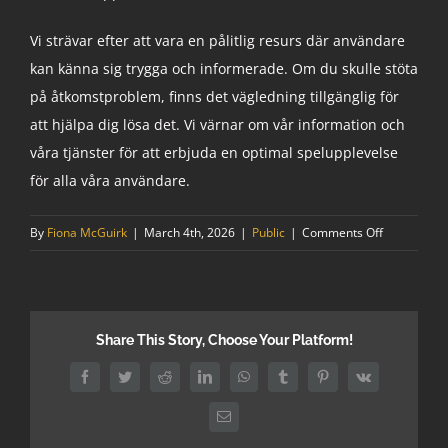
Vi strävar efter att vara en pålitlig resurs där användare
kan känna sig trygga och informerade. Om du skulle stöta
på åtkomstproblem, finns det vägledning tillgänglig för
att hjälpa dig lösa det. Vi värnar om vår information och
våra tjänster för att erbjuda en optimal spelupplevelse
för alla våra användare.
on
By
Fiona McGuirk
|
March 4th, 2026
|
Public
|
Comments Off
Utforska
dragningskr
hos
casino
Share This Story, Choose Your Platform!
spel
Vad
Facebook
Twitter
Reddit
LinkedIn
WhatsApp
Tumblr
Pinterest
Vk
får
spelare
Email
att