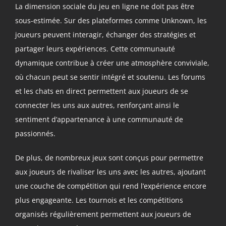
La dimension sociale du jeu en ligne ne doit pas être
sous-estimée. Sur des plateformes comme Unknown, les
joueurs peuvent interagir, échanger des stratégies et
partager leurs expériences. Cette communauté
dynamique contribue à créer une atmosphère conviviale,
où chacun peut se sentir intégré et soutenu. Les forums
et les chats en direct permettent aux joueurs de se
connecter les uns aux autres, renforçant ainsi le
sentiment d’appartenance à une communauté de
passionnés.
De plus, de nombreux jeux sont conçus pour permettre
aux joueurs de rivaliser les uns avec les autres, ajoutant
une couche de compétition qui rend l’expérience encore
plus engageante. Les tournois et les compétitions
organisés régulièrement permettent aux joueurs de