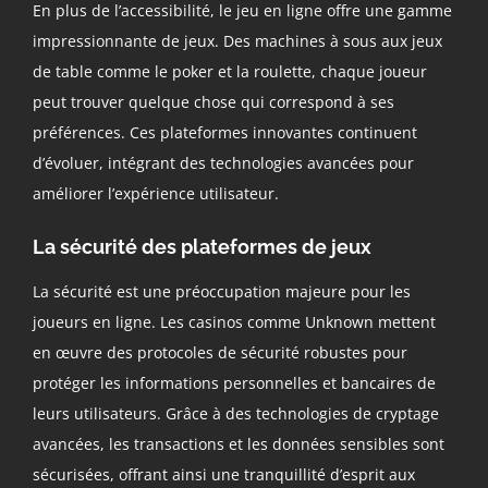
En plus de l’accessibilité, le jeu en ligne offre une gamme
impressionnante de jeux. Des machines à sous aux jeux
de table comme le poker et la roulette, chaque joueur
peut trouver quelque chose qui correspond à ses
préférences. Ces plateformes innovantes continuent
d’évoluer, intégrant des technologies avancées pour
améliorer l’expérience utilisateur.
La sécurité des plateformes de jeux
La sécurité est une préoccupation majeure pour les
joueurs en ligne. Les casinos comme Unknown mettent
en œuvre des protocoles de sécurité robustes pour
protéger les informations personnelles et bancaires de
leurs utilisateurs. Grâce à des technologies de cryptage
avancées, les transactions et les données sensibles sont
sécurisées, offrant ainsi une tranquillité d’esprit aux