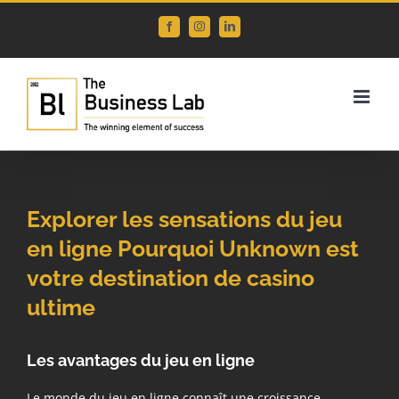
Skip
Facebook
Instagram
LinkedIn
to
content
Explorer les sensations du jeu
en ligne Pourquoi Unknown est
votre destination de casino
ultime
Les avantages du jeu en ligne
Le monde du jeu en ligne connaît une croissance