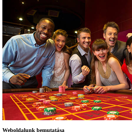
Weboldalunk bemutatása