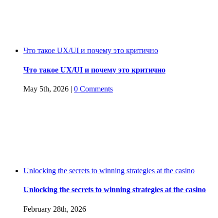
Что такое UX/UI и почему это критично
Что такое UX/UI и почему это критично
May 5th, 2026
|
0 Comments
Unlocking the secrets to winning strategies at the casino
Unlocking the secrets to winning strategies at the casino
February 28th, 2026