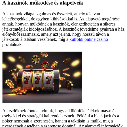
A kaszinók működése és alapelveik
A kaszinók világa izgalmas és összetett, amely tele van
lehetőségekkel, de egyben kihívásokkal is. Az alapvető megértése
annak, hogyan működnek a kaszinók, elengedhetetlen a sikeres
játékstratégiák kidolgozásához. A kaszinók jövedelme gyakran a ház
előnyéből származik, amely azt jelenti, hogy hosszú távon a
játékosok általában veszítenek, míg a
külföldi online casino
profitálnak.
A kezdőknek fontos tudniuk, hogy a különféle játékok más-más
esélyekkel és stratégiákkal rendelkeznek. Például a blackjack és a
póker nemcsak a szerencsén, hanem a taktikán is múlik, míg a
nyerőgépek esetében a szerencse dominál. Az alapvető információk